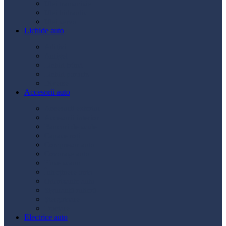
Ulei transmisie
Ulei hidraulic
Ulei servo
Lichide auto
Aditivi
Antigel
Lichid frână
Lichid parbriz
Diverse
Accesorii auto
Accesorii exterior
Accesorii interior
Bancuri de scule
Capace roți
Compresor auto
Covorașe auto
Huse scaun
Întreținere auto
Odorizante auto
Siguranță rutieră
Ștergatoare
Tractare
Electrice auto