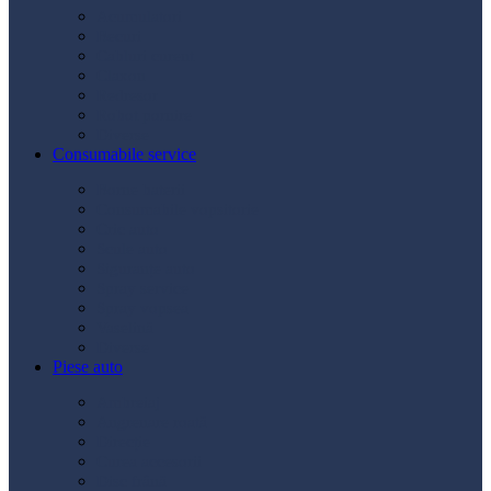
Acumulatori
Becuri
Cabluri curent
Claxon
Redresor
Robot pornire
Diverse
Consumabile service
Borne baterii
Consumabile vopsitorie
Cric auto
Scule auto
Siguranțe auto
Spray service
Spray vopsea
Vaselină
Diverse
Piese auto
Ambreiaj
Angrenare roată
Direcție
Curea accesorii
Disc frână