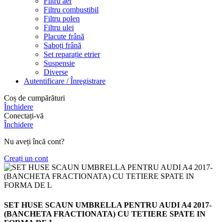
Filtru aer
Filtru combustibil
Filtru polen
Filtru ulei
Placute frână
Saboți frână
Set reparație etrier
Suspensie
Diverse
Autentificare / Înregistrare
Coș de cumpărături
Închidere
Conectați-vă
Închidere
Nu aveți încă cont?
Creați un cont
SET HUSE SCAUN UMBRELLA PENTRU AUDI A4 2017-
(BANCHETA FRACTIONATA) CU TETIERE SPATE IN