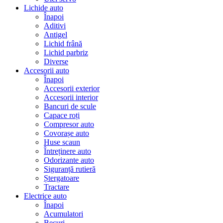
Lichide auto
Înapoi
Aditivi
Antigel
Lichid frână
Lichid parbriz
Diverse
Accesorii auto
Înapoi
Accesorii exterior
Accesorii interior
Bancuri de scule
Capace roți
Compresor auto
Covorașe auto
Huse scaun
Întreținere auto
Odorizante auto
Siguranță rutieră
Ștergatoare
Tractare
Electrice auto
Înapoi
Acumulatori
Becuri