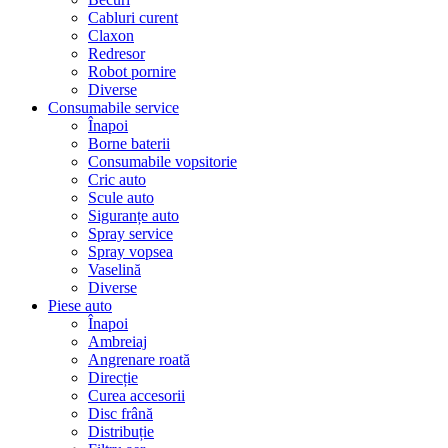
Cabluri curent
Claxon
Redresor
Robot pornire
Diverse
Consumabile service
Înapoi
Borne baterii
Consumabile vopsitorie
Cric auto
Scule auto
Siguranțe auto
Spray service
Spray vopsea
Vaselină
Diverse
Piese auto
Înapoi
Ambreiaj
Angrenare roată
Direcție
Curea accesorii
Disc frână
Distribuție