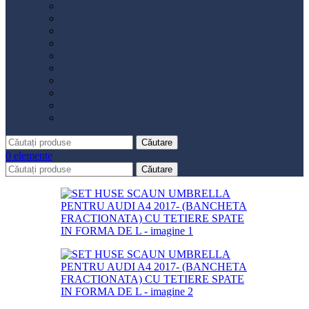
Distribuție
Filtru aer
Filtru combustibil
Filtru polen
Filtru ulei
Placute frână
Saboți frână
Set reparație etrier
Suspensie
Diverse
Căutare
0
elemente
Căutare