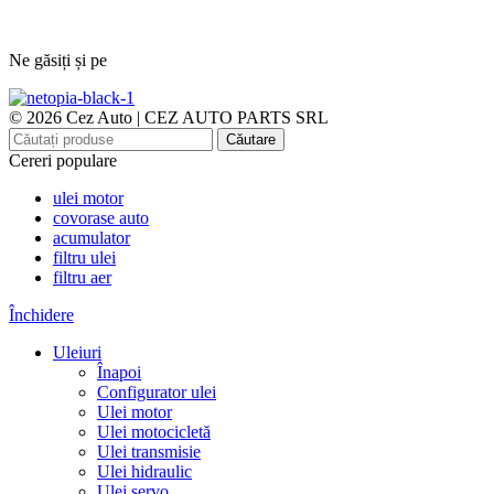
Ne găsiți și pe
© 2026 Cez Auto | CEZ AUTO PARTS SRL
Căutare
Cereri populare
ulei motor
covorase auto
acumulator
filtru ulei
filtru aer
Închidere
Uleiuri
Înapoi
Configurator ulei
Ulei motor
Ulei motocicletă
Ulei transmisie
Ulei hidraulic
Ulei servo