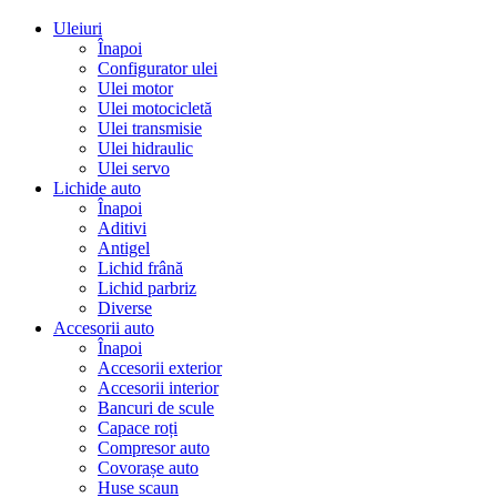
Uleiuri
Înapoi
Configurator ulei
Ulei motor
Ulei motocicletă
Ulei transmisie
Ulei hidraulic
Ulei servo
Lichide auto
Înapoi
Aditivi
Antigel
Lichid frână
Lichid parbriz
Diverse
Accesorii auto
Înapoi
Accesorii exterior
Accesorii interior
Bancuri de scule
Capace roți
Compresor auto
Covorașe auto
Huse scaun