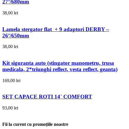
27’/680mm
38,00
lei
Lamela stergator flat + 9 adaptori DERBY –
26’/650mm
38,00
lei
Kit siguranta auto (stingator manometru, trusa
medicala, 2*triunghi reflect, vesta reflect, geanta)
169,00
lei
SET CAPACE ROTI 14` COMFORT
93,00
lei
Fii la curent cu promoțiile noastre