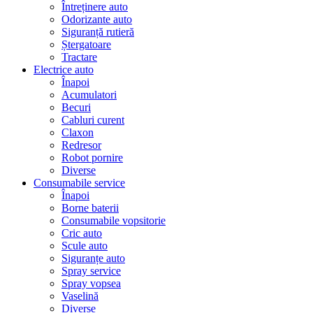
Întreținere auto
Odorizante auto
Siguranță rutieră
Ștergatoare
Tractare
Electrice auto
Înapoi
Acumulatori
Becuri
Cabluri curent
Claxon
Redresor
Robot pornire
Diverse
Consumabile service
Înapoi
Borne baterii
Consumabile vopsitorie
Cric auto
Scule auto
Siguranțe auto
Spray service
Spray vopsea
Vaselină
Diverse