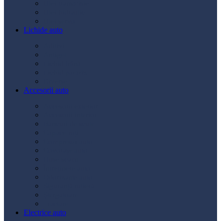
Ulei transmisie
Ulei hidraulic
Ulei servo
Lichide auto
Aditivi
Antigel
Lichid frână
Lichid parbriz
Diverse
Accesorii auto
Accesorii exterior
Accesorii interior
Bancuri de scule
Capace roți
Compresor auto
Covorașe auto
Huse scaun
Întreținere auto
Odorizante auto
Siguranță rutieră
Ștergatoare
Tractare
Electrice auto