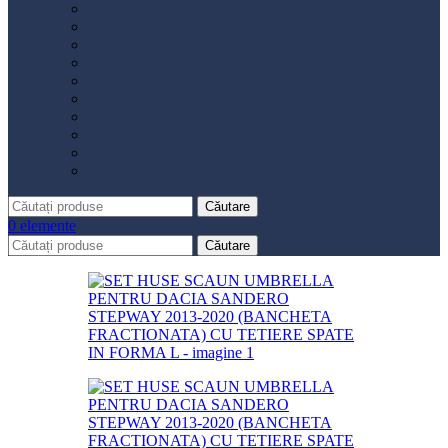
Distribuție
Filtru aer
Filtru combustibil
Filtru polen
Filtru ulei
Placute frână
Saboți frână
Set reparație etrier
Suspensie
Diverse
Căutare
0
elemente
Căutare