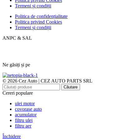
Politica privind Cookies
Termeni și condiții
Politica de confidențialitate
Politica privind Cookies
Termeni și condiții
ANPC & SAL
Ne găsiți și pe
© 2026 Cez Auto | CEZ AUTO PARTS SRL
Căutare
Cereri populare
ulei motor
covorase auto
acumulator
filtru ulei
filtru aer
Închidere