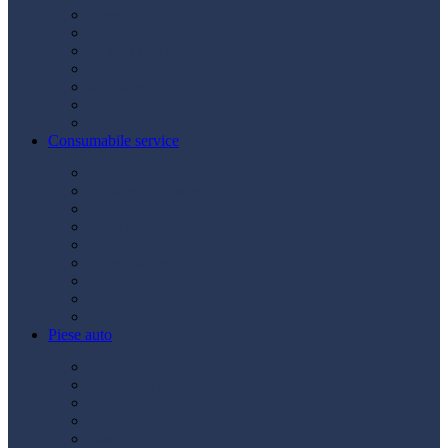
Acumulatori
Becuri
Cabluri curent
Claxon
Redresor
Robot pornire
Diverse
Consumabile service
Borne baterii
Consumabile vopsitorie
Cric auto
Scule auto
Siguranțe auto
Spray service
Spray vopsea
Vaselină
Diverse
Piese auto
Ambreiaj
Angrenare roată
Direcție
Curea accesorii
Disc frână