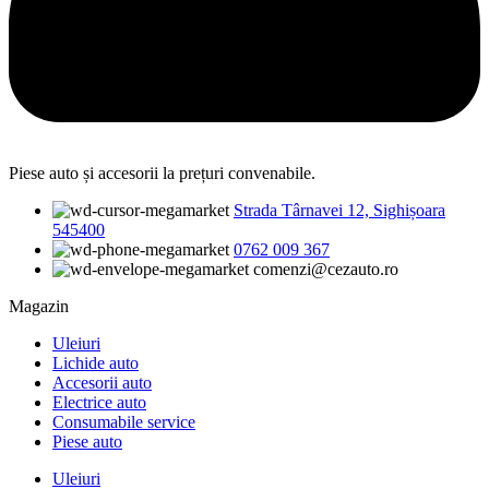
Piese auto și accesorii la prețuri convenabile.
Strada Târnavei 12, Sighișoara
545400
0762 009 367
comenzi@cezauto.ro
Magazin
Uleiuri
Lichide auto
Accesorii auto
Electrice auto
Consumabile service
Piese auto
Uleiuri