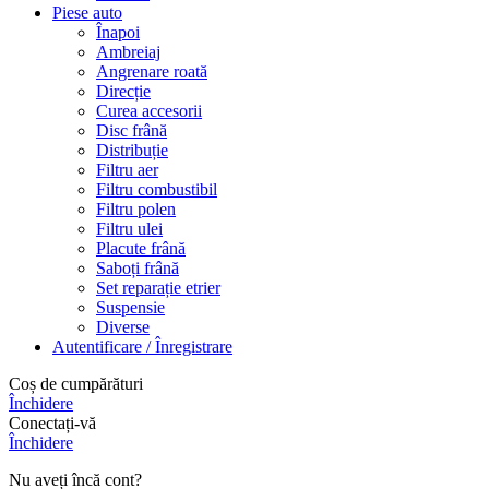
Piese auto
Înapoi
Ambreiaj
Angrenare roată
Direcție
Curea accesorii
Disc frână
Distribuție
Filtru aer
Filtru combustibil
Filtru polen
Filtru ulei
Placute frână
Saboți frână
Set reparație etrier
Suspensie
Diverse
Autentificare / Înregistrare
Coș de cumpărături
Închidere
Conectați-vă
Închidere
Nu aveți încă cont?