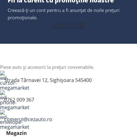
Fii la curent cu promoțiile noastre
Creează-ți un cont pentru a fi anunțat de noile prețuri
promoționale.
Creează cont
Piese auto și accesorii la prețuri convenabile.
Strada Târnavei 12, Sighișoara 545400
0762 009 367
comenzi@cezauto.ro
Magazin