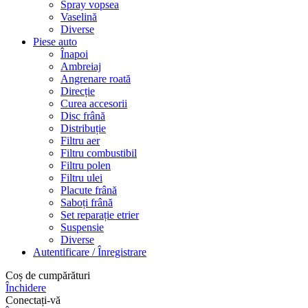
Spray vopsea
Vaselină
Diverse
Piese auto
Înapoi
Ambreiaj
Angrenare roată
Direcție
Curea accesorii
Disc frână
Distribuție
Filtru aer
Filtru combustibil
Filtru polen
Filtru ulei
Placute frână
Saboți frână
Set reparație etrier
Suspensie
Diverse
Autentificare / Înregistrare
Coș de cumpărături
Închidere
Conectați-vă