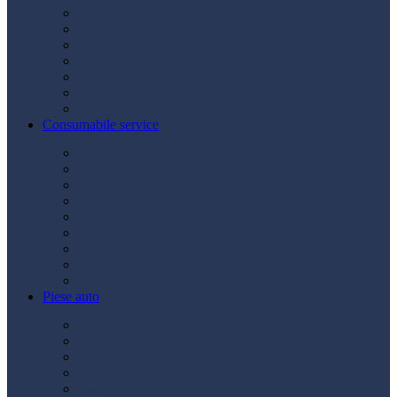
Acumulatori
Becuri
Cabluri curent
Claxon
Redresor
Robot pornire
Diverse
Consumabile service
Borne baterii
Consumabile vopsitorie
Cric auto
Scule auto
Siguranțe auto
Spray service
Spray vopsea
Vaselină
Diverse
Piese auto
Ambreiaj
Angrenare roată
Direcție
Curea accesorii
Disc frână