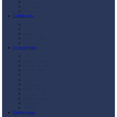
Ulei transmisie
Ulei hidraulic
Ulei servo
Lichide auto
Aditivi
Antigel
Lichid frână
Lichid parbriz
Diverse
Accesorii auto
Accesorii exterior
Accesorii interior
Bancuri de scule
Capace roți
Compresor auto
Covorașe auto
Huse scaun
Întreținere auto
Odorizante auto
Siguranță rutieră
Ștergatoare
Tractare
Electrice auto