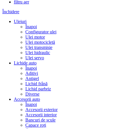
filtru aer
Închidere
Uleiuri
Înapoi
Configurator ulei
Ulei motor
Ulei motocicletă
Ulei transmisie
Ulei hidraulic
Ulei servo
Lichide auto
Înapoi
Aditivi
Antigel
Lichid frână
Lichid parbriz
Diverse
Accesorii auto
Înapoi
Accesorii exterior
Accesorii interior
Bancuri de scule
Capace roți