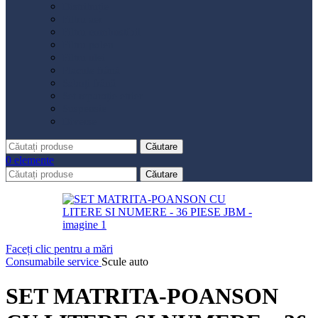
Distribuție
Filtru aer
Filtru combustibil
Filtru polen
Filtru ulei
Placute frână
Saboți frână
Set reparație etrier
Suspensie
Diverse
Căutare
0
elemente
Căutare
Faceți clic pentru a mări
Consumabile service
Scule auto
SET MATRITA-POANSON