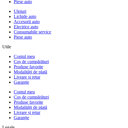
Piese auto
Uleiuri
Lichide auto
Accesorii auto
Electrice auto
Consumabile service
Piese auto
Utile
Contul meu
Coș de cumpărături
Produse favorite
Modalități de plată
Livrare și retur
Garanție
Contul meu
Coș de cumpărături
Produse favorite
Modalități de plată
Livrare și retur
Garanție
Legale