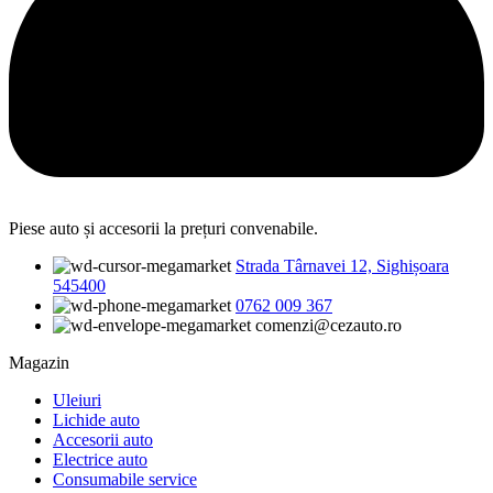
Piese auto și accesorii la prețuri convenabile.
Strada Târnavei 12, Sighișoara
545400
0762 009 367
comenzi@cezauto.ro
Magazin
Uleiuri
Lichide auto
Accesorii auto
Electrice auto
Consumabile service