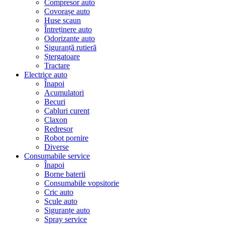
Compresor auto
Covorașe auto
Huse scaun
Întreținere auto
Odorizante auto
Siguranță rutieră
Ștergatoare
Tractare
Electrice auto
Înapoi
Acumulatori
Becuri
Cabluri curent
Claxon
Redresor
Robot pornire
Diverse
Consumabile service
Înapoi
Borne baterii
Consumabile vopsitorie
Cric auto
Scule auto
Siguranțe auto
Spray service