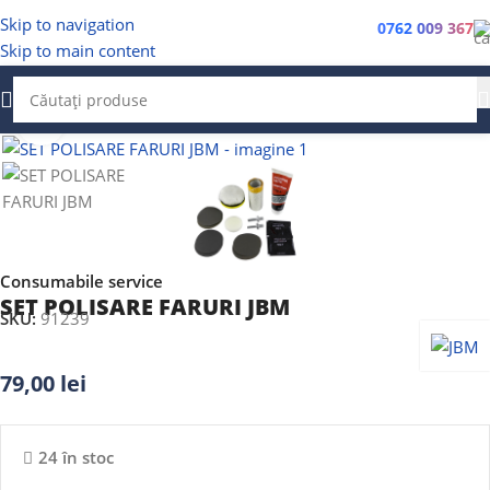
Skip to navigation
0762 009 367
Skip to main content
Faceți clic pentru a mări
Consumabile service
SET POLISARE FARURI JBM
SKU:
91239
79,00
lei
24 în stoc