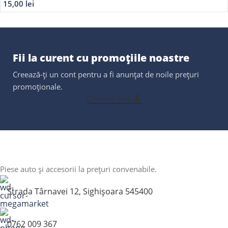
15,00
lei
Fii la curent cu promoțiile noastre
Creează-ți un cont pentru a fi anunțat de noile prețuri
promoționale.
Creează cont
Piese auto și accesorii la prețuri convenabile.
Strada Târnavei 12, Sighișoara 545400
0762 009 367