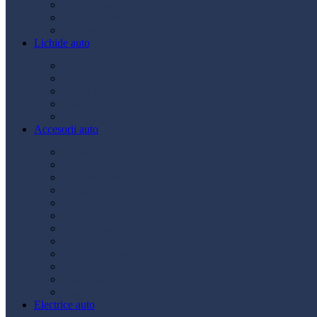
Ulei transmisie
Ulei hidraulic
Ulei servo
Lichide auto
Aditivi
Antigel
Lichid frână
Lichid parbriz
Diverse
Accesorii auto
Accesorii exterior
Accesorii interior
Bancuri de scule
Capace roți
Compresor auto
Covorașe auto
Huse scaun
Întreținere auto
Odorizante auto
Siguranță rutieră
Ștergatoare
Tractare
Electrice auto