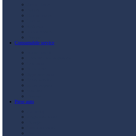
Acumulatori
Becuri
Cabluri curent
Claxon
Redresor
Robot pornire
Diverse
Consumabile service
Borne baterii
Consumabile vopsitorie
Cric auto
Scule auto
Siguranțe auto
Spray service
Spray vopsea
Vaselină
Diverse
Piese auto
Ambreiaj
Angrenare roată
Direcție
Curea accesorii
Disc frână