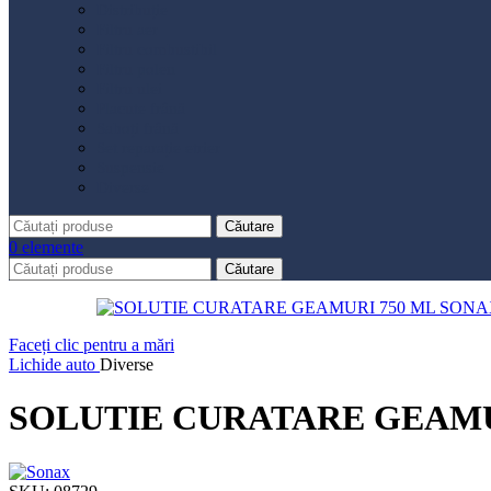
Distribuție
Filtru aer
Filtru combustibil
Filtru polen
Filtru ulei
Placute frână
Saboți frână
Set reparație etrier
Suspensie
Diverse
Căutare
0
elemente
Căutare
Faceți clic pentru a mări
Lichide auto
Diverse
SOLUTIE CURATARE GEAMU