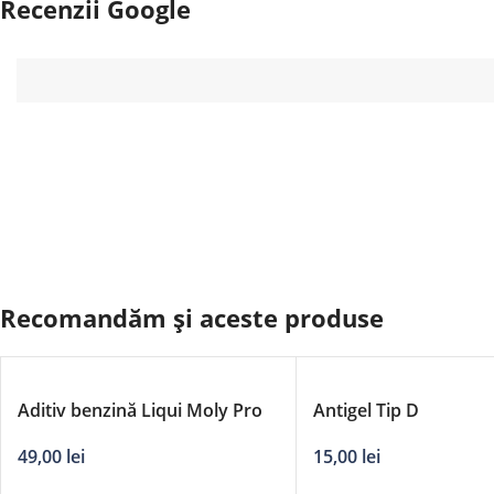
Recenzii Google
Recomandăm și aceste produse
Aditiv benzină Liqui Moly Pro
Antigel Tip D
Line – curațare sistem injectie
15,00
lei
49,00
lei
Benzină