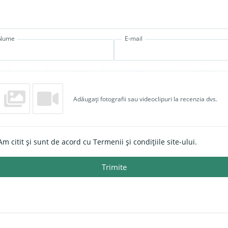
Nume
E-mail
Adăugați fotografii sau videoclipuri la recenzia dvs.
Am citit și sunt de acord cu Termenii și condițiile site-ului.
Trimite