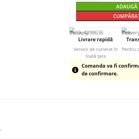
ADAUGĂ 
CUMPĂRAȚ
Livrare rapidă
Trans
Servicii de curierat în
Pentru 
toată țara
Comanda va fi confirmat
de confirmare.
L