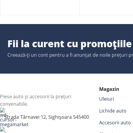
Fii la curent cu promoțiil
Creează-ți un cont pentru a fi anunțat de noile prețuri 
Magazin
Piese auto și accesorii la prețuri
Uleiuri
convenabile.
Lichide auto
Strada Târnavei 12, Sighișoara 545400
Accesorii auto