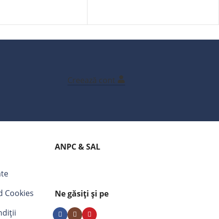
Creează cont
ANPC & SAL
ate
nd Cookies
Ne găsiți și pe
diții