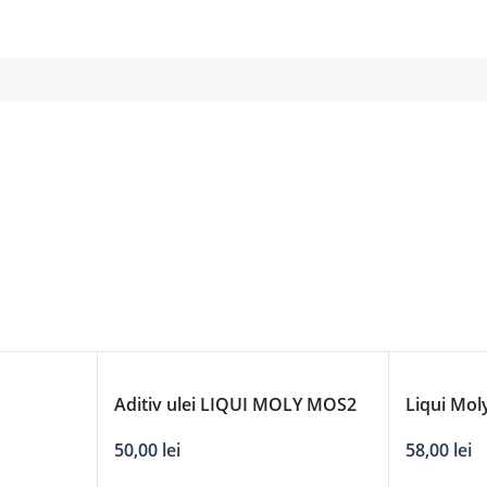
Aditiv ulei LIQUI MOLY MOS2
Liqui Mol
2182, volum 300 ml
evitare sc
50,00
lei
58,00
lei