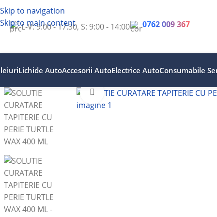
Skip to navigation
Skip to main content
0762 009 367
L-V: 9:00 - 17:30, S: 9:00 - 14:00
leiuri
Lichide Auto
Accesorii Auto
Electrice Auto
Consumabile Ser
Faceți clic pentru a mări