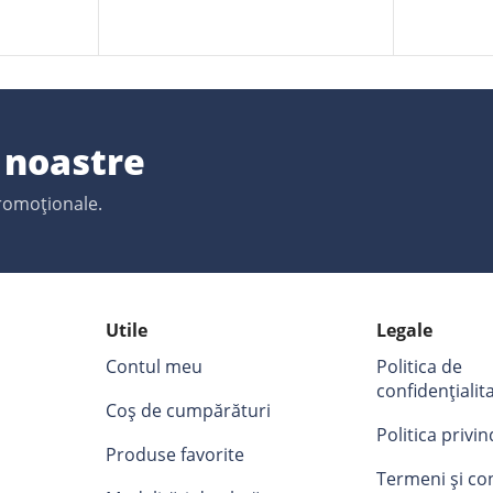
e noastre
promoționale.
Utile
Legale
Contul meu
Politica de
confidențialit
Coș de cumpărături
Politica privi
Produse favorite
Termeni și con