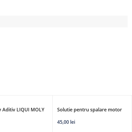
y Aditiv LIQUI MOLY
Solutie pentru spalare motor
urgere ulei
LIQUI MOLY Engine Flush 2640
45,00
lei
300ml