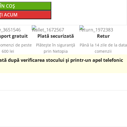
ÎN COȘ
I ACUM
port gratuit
Plată securizată
Retur
comenzi de peste
Plătește în siguranță
Până la 14 zile de la data
600 lei
prin Netopia
comenzii
ă după verificarea stocului și printr-un apel telefonic