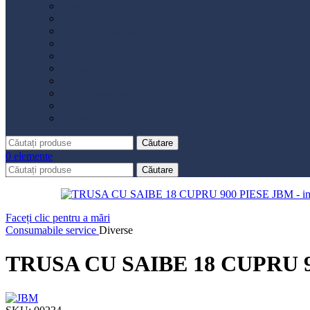
Distribuție
Filtru aer
Filtru combustibil
Filtru polen
Filtru ulei
Placute frână
Saboți frână
Set reparație etrier
Suspensie
Diverse
Căutare
0
elemente
Căutare
Faceți clic pentru a mări
Consumabile service
Diverse
TRUSA CU SAIBE 18 CUPRU 