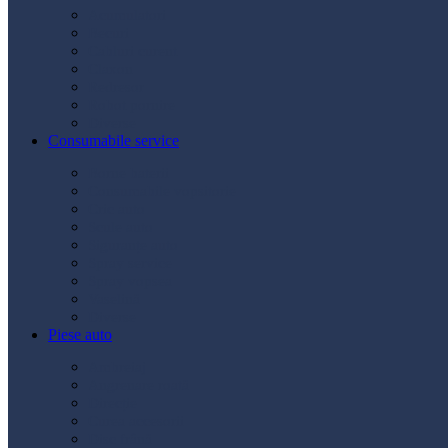
Acumulatori
Becuri
Cabluri curent
Claxon
Redresor
Robot pornire
Diverse
Consumabile service
Borne baterii
Consumabile vopsitorie
Cric auto
Scule auto
Siguranțe auto
Spray service
Spray vopsea
Vaselină
Diverse
Piese auto
Ambreiaj
Angrenare roată
Direcție
Curea accesorii
Disc frână