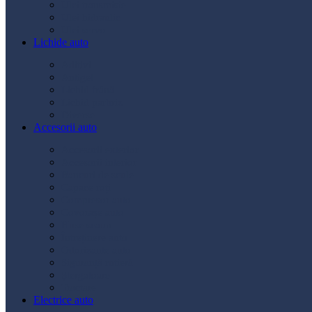
Ulei transmisie
Ulei hidraulic
Ulei servo
Lichide auto
Aditivi
Antigel
Lichid frână
Lichid parbriz
Diverse
Accesorii auto
Accesorii exterior
Accesorii interior
Bancuri de scule
Capace roți
Compresor auto
Covorașe auto
Huse scaun
Întreținere auto
Odorizante auto
Siguranță rutieră
Ștergatoare
Tractare
Electrice auto