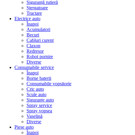
Siguranță rutieră
Ștergatoare
Tractare
Electrice auto
Înapoi
Acumulatori
Becuri
Cabluri curent
Claxon
Redresor
Robot pornire
Diverse
Consumabile service
Înapoi
Borne baterii
Consumabile vopsitorie
Cric auto
Scule auto
Siguranțe auto
Spray service
Spray vopsea
Vaselină
Diverse
Piese auto
Înapoi