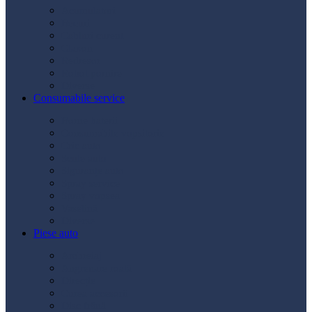
Acumulatori
Becuri
Cabluri curent
Claxon
Redresor
Robot pornire
Diverse
Consumabile service
Borne baterii
Consumabile vopsitorie
Cric auto
Scule auto
Siguranțe auto
Spray service
Spray vopsea
Vaselină
Diverse
Piese auto
Ambreiaj
Angrenare roată
Direcție
Curea accesorii
Disc frână