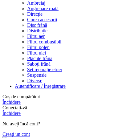
Ambreiaj
Angrenare roată
Direcție
Curea accesorii
Disc frână
Distribuție
Filtru aer
Filtru combustibil
Filtru polen
Filtru ulei
Placute frână
Saboți frână
Set reparație etrier
Suspensie
Diverse
Autentificare / Înregistrare
Coș de cumpărături
Închidere
Conectați-vă
Închidere
Nu aveți încă cont?
Creați un cont