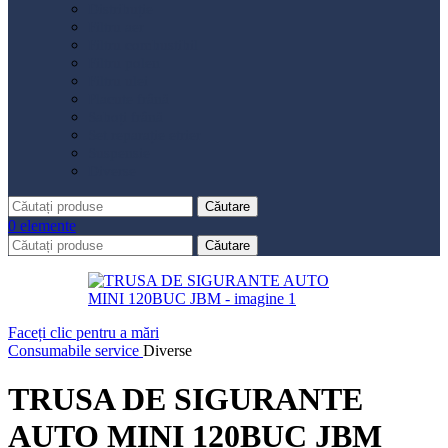
Distribuție
Filtru aer
Filtru combustibil
Filtru polen
Filtru ulei
Placute frână
Saboți frână
Set reparație etrier
Suspensie
Diverse
Căutare
0
elemente
Căutare
Faceți clic pentru a mări
Consumabile service
Diverse
TRUSA DE SIGURANTE
AUTO MINI 120BUC JBM