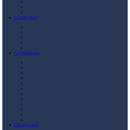
Ulei transmisie
Ulei hidraulic
Ulei servo
Lichide auto
Aditivi
Antigel
Lichid frână
Lichid parbriz
Diverse
Accesorii auto
Accesorii exterior
Accesorii interior
Bancuri de scule
Capace roți
Compresor auto
Covorașe auto
Huse scaun
Întreținere auto
Odorizante auto
Siguranță rutieră
Ștergatoare
Tractare
Electrice auto