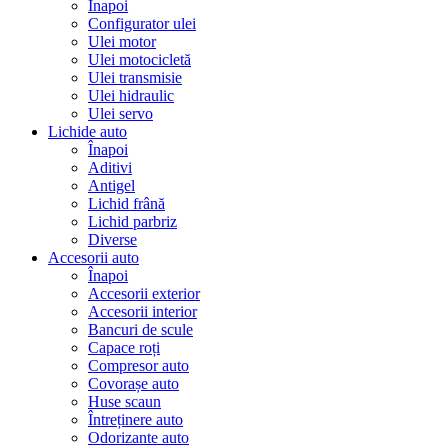
Înapoi
Configurator ulei
Ulei motor
Ulei motocicletă
Ulei transmisie
Ulei hidraulic
Ulei servo
Lichide auto
Înapoi
Aditivi
Antigel
Lichid frână
Lichid parbriz
Diverse
Accesorii auto
Înapoi
Accesorii exterior
Accesorii interior
Bancuri de scule
Capace roți
Compresor auto
Covorașe auto
Huse scaun
Întreținere auto
Odorizante auto