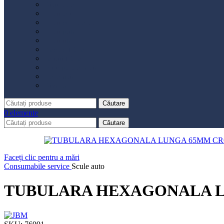
Distribuție
Filtru aer
Filtru combustibil
Filtru polen
Filtru ulei
Placute frână
Saboți frână
Set reparație etrier
Suspensie
Diverse
Căutare
0
elemente
Căutare
Faceți clic pentru a mări
Consumabile service
Scule auto
TUBULARA HEXAGONALA LU