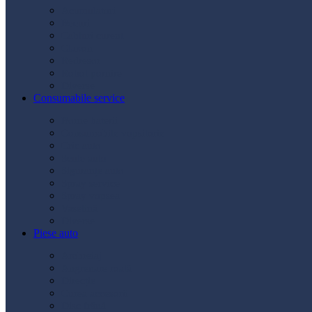
Acumulatori
Becuri
Cabluri curent
Claxon
Redresor
Robot pornire
Diverse
Consumabile service
Borne baterii
Consumabile vopsitorie
Cric auto
Scule auto
Siguranțe auto
Spray service
Spray vopsea
Vaselină
Diverse
Piese auto
Ambreiaj
Angrenare roată
Direcție
Curea accesorii
Disc frână