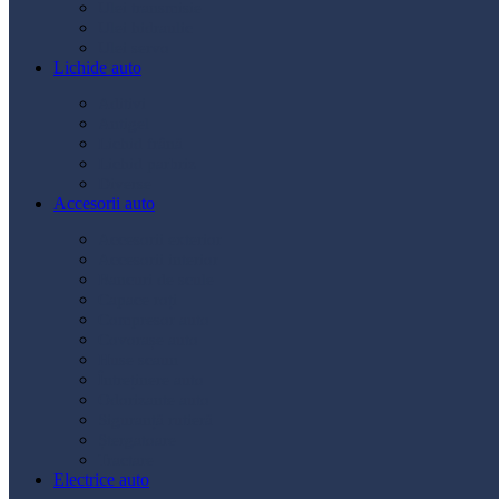
Ulei transmisie
Ulei hidraulic
Ulei servo
Lichide auto
Aditivi
Antigel
Lichid frână
Lichid parbriz
Diverse
Accesorii auto
Accesorii exterior
Accesorii interior
Bancuri de scule
Capace roți
Compresor auto
Covorașe auto
Huse scaun
Întreținere auto
Odorizante auto
Siguranță rutieră
Ștergatoare
Tractare
Electrice auto