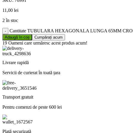
SKU:
76991
11,00
lei
2 în stoc
Cantitate TUBULARA HEXAGONALA LUNGA 65MM CROM
Adaugă în coș
Cumpărați acum
19
Oameni care urmăresc acest produs acum!
Livrare rapidă
Servicii de curierat în toată țara
Transport gratuit
Pentru comenzi de peste 600 lei
Plată securizată