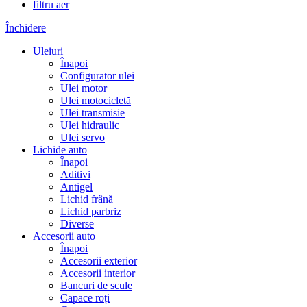
filtru aer
Închidere
Uleiuri
Înapoi
Configurator ulei
Ulei motor
Ulei motocicletă
Ulei transmisie
Ulei hidraulic
Ulei servo
Lichide auto
Înapoi
Aditivi
Antigel
Lichid frână
Lichid parbriz
Diverse
Accesorii auto
Înapoi
Accesorii exterior
Accesorii interior
Bancuri de scule
Capace roți