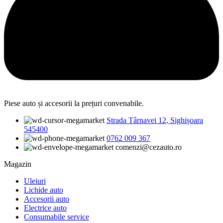
Piese auto și accesorii la prețuri convenabile.
Strada Târnavei 12, Sighișoara
545400
0762 009 367
comenzi@cezauto.ro
Magazin
Uleiuri
Lichide auto
Accesorii auto
Electrice auto
Consumabile service