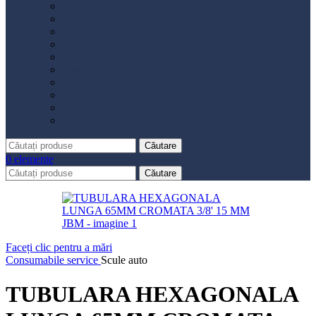
Distribuție
Filtru aer
Filtru combustibil
Filtru polen
Filtru ulei
Placute frână
Saboți frână
Set reparație etrier
Suspensie
Diverse
Căutare
0
elemente
Căutare
Faceți clic pentru a mări
Consumabile service
Scule auto
TUBULARA HEXAGONALA