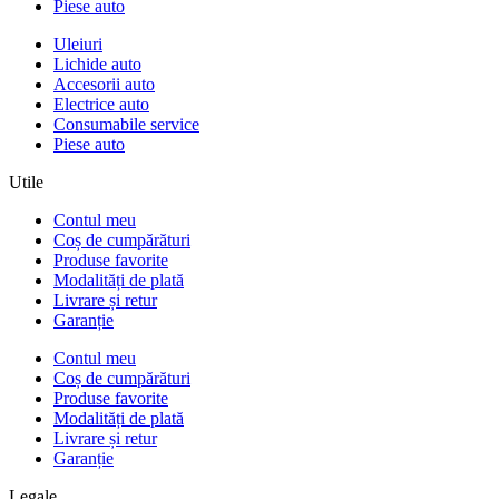
Piese auto
Uleiuri
Lichide auto
Accesorii auto
Electrice auto
Consumabile service
Piese auto
Utile
Contul meu
Coș de cumpărături
Produse favorite
Modalități de plată
Livrare și retur
Garanție
Contul meu
Coș de cumpărături
Produse favorite
Modalități de plată
Livrare și retur
Garanție
Legale