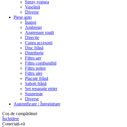
Spray vopsea
Vaselină
Diverse
Piese auto
Înapoi
Ambreiaj
Angrenare roată
Direcție
Curea accesorii
Disc frână
Distribuție
Filtru aer
Filtru combustibil
Filtru polen
Filtru ulei
Placute frână
Saboți frână
Set reparație etrier
Suspensie
Diverse
Autentificare / Înregistrare
Coș de cumpărături
Închidere
Conectați-vă