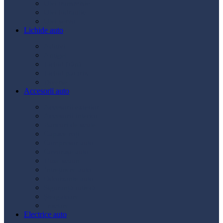
Ulei transmisie
Ulei hidraulic
Ulei servo
Lichide auto
Aditivi
Antigel
Lichid frână
Lichid parbriz
Diverse
Accesorii auto
Accesorii exterior
Accesorii interior
Bancuri de scule
Capace roți
Compresor auto
Covorașe auto
Huse scaun
Întreținere auto
Odorizante auto
Siguranță rutieră
Ștergatoare
Tractare
Electrice auto