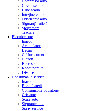
Compresor auto
Covorașe auto
Huse scaun
Întreținere auto
Odorizante auto
Siguranță rutieră
Ștergatoare
Tractare
Electrice auto
Înapoi
Acumulatori
Becuri
Cabluri curent
Claxon
Redresor
Robot pornire
Diverse
Consumabile service
Înapoi
Borne baterii
Consumabile vopsitorie
Cric auto
Scule auto
Siguranțe auto
Spray service