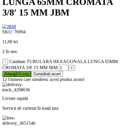
LUNGA 65MM CROMATA
3/8′ 15 MM JBM
SKU:
76994
11,00
lei
2 în stoc
Cantitate TUBULARA HEXAGONALA LUNGA 65MM
CROMATA 3/8' 15 MM JBM
Adaugă în coș
Cumpărați acum
12
Oameni care urmăresc acest produs acum!
Livrare rapidă
Servicii de curierat în toată țara