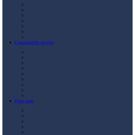
Acumulatori
Becuri
Cabluri curent
Claxon
Redresor
Robot pornire
Diverse
Consumabile service
Borne baterii
Consumabile vopsitorie
Cric auto
Scule auto
Siguranțe auto
Spray service
Spray vopsea
Vaselină
Diverse
Piese auto
Ambreiaj
Angrenare roată
Direcție
Curea accesorii
Disc frână