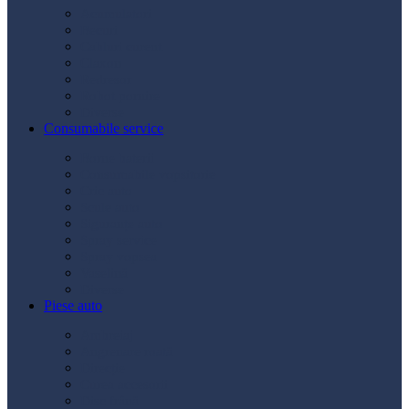
Acumulatori
Becuri
Cabluri curent
Claxon
Redresor
Robot pornire
Diverse
Consumabile service
Borne baterii
Consumabile vopsitorie
Cric auto
Scule auto
Siguranțe auto
Spray service
Spray vopsea
Vaselină
Diverse
Piese auto
Ambreiaj
Angrenare roată
Direcție
Curea accesorii
Disc frână