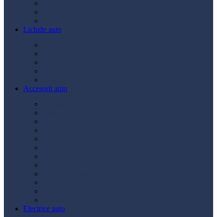
Ulei transmisie
Ulei hidraulic
Ulei servo
Lichide auto
Aditivi
Antigel
Lichid frână
Lichid parbriz
Diverse
Accesorii auto
Accesorii exterior
Accesorii interior
Bancuri de scule
Capace roți
Compresor auto
Covorașe auto
Huse scaun
Întreținere auto
Odorizante auto
Siguranță rutieră
Ștergatoare
Tractare
Electrice auto