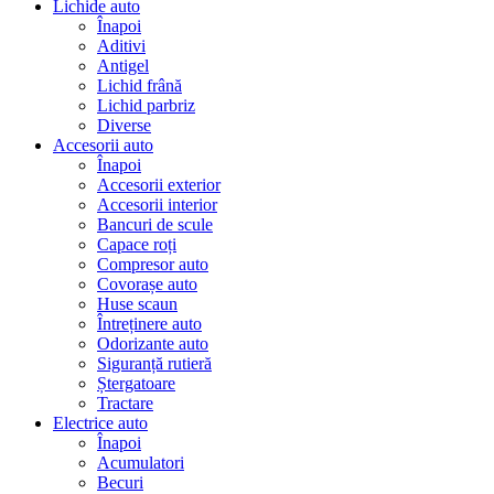
Lichide auto
Înapoi
Aditivi
Antigel
Lichid frână
Lichid parbriz
Diverse
Accesorii auto
Înapoi
Accesorii exterior
Accesorii interior
Bancuri de scule
Capace roți
Compresor auto
Covorașe auto
Huse scaun
Întreținere auto
Odorizante auto
Siguranță rutieră
Ștergatoare
Tractare
Electrice auto
Înapoi
Acumulatori
Becuri