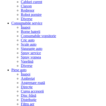
Cabluri curent
Claxon
Redresor
Robot pornire
Diverse
Consumabile service
Înapoi
Borne baterii
Consumabile vopsitorie
Cric auto
Scule auto
Siguranțe auto
Spray service
Spray vopsea
Vaselină
Diverse
Piese auto
Înapoi
Ambreiaj
Angrenare roată
Direcție
Curea accesorii
Disc frână
Distribuție
Filtru aer