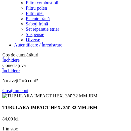
Filtru combustibil
Filtru polen
Filtru ulei
Placute frână
Saboți frână
Set reparație etrier
Suspensie
Diverse
Autentificare / Înregistrare
Coș de cumpărături
Închidere
Conectați-vă
Închidere
Nu aveți încă cont?
Creați un cont
TUBULARA IMPACT HEX. 3/4′ 32 MM JBM
84,00
lei
1 în stoc