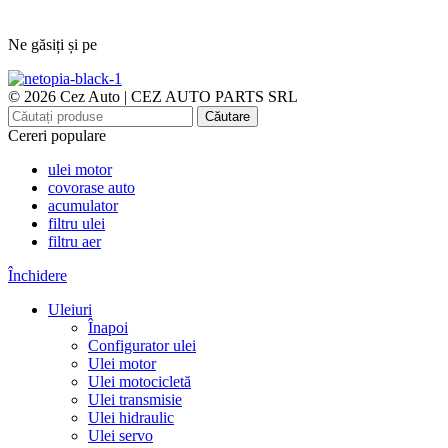
Ne găsiți și pe
© 2026 Cez Auto | CEZ AUTO PARTS SRL
Căutare
Cereri populare
ulei motor
covorase auto
acumulator
filtru ulei
filtru aer
Închidere
Uleiuri
Înapoi
Configurator ulei
Ulei motor
Ulei motocicletă
Ulei transmisie
Ulei hidraulic
Ulei servo