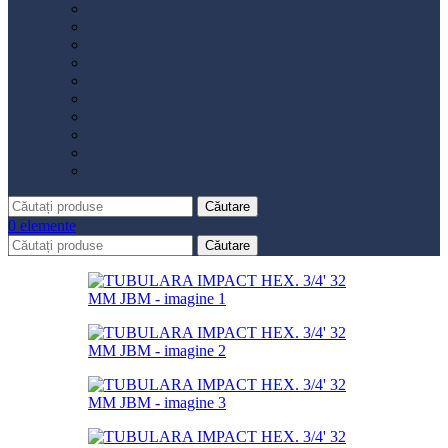
Distribuție
Filtru aer
Filtru combustibil
Filtru polen
Filtru ulei
Placute frână
Saboți frână
Set reparație etrier
Suspensie
Diverse
Căutare
0
elemente
Căutare