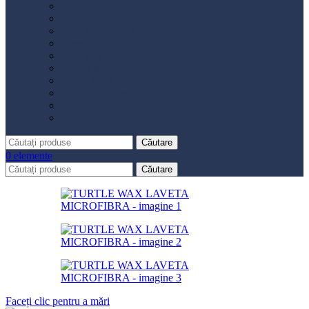
Distribuție
Filtru aer
Filtru combustibil
Filtru polen
Filtru ulei
Placute frână
Saboți frână
Set reparație etrier
Suspensie
Diverse
Căutare
0
elemente
Căutare
Faceți clic pentru a mări