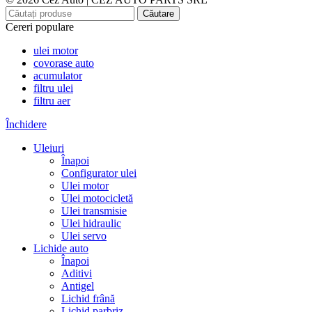
Căutare
Cereri populare
ulei motor
covorase auto
acumulator
filtru ulei
filtru aer
Închidere
Uleiuri
Înapoi
Configurator ulei
Ulei motor
Ulei motocicletă
Ulei transmisie
Ulei hidraulic
Ulei servo
Lichide auto
Înapoi
Aditivi
Antigel
Lichid frână
Lichid parbriz