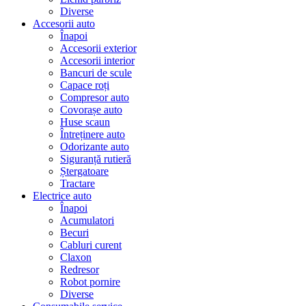
Diverse
Accesorii auto
Înapoi
Accesorii exterior
Accesorii interior
Bancuri de scule
Capace roți
Compresor auto
Covorașe auto
Huse scaun
Întreținere auto
Odorizante auto
Siguranță rutieră
Ștergatoare
Tractare
Electrice auto
Înapoi
Acumulatori
Becuri
Cabluri curent
Claxon
Redresor
Robot pornire
Diverse