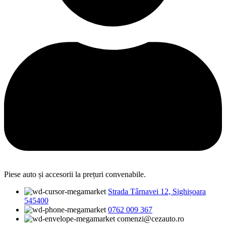
Piese auto și accesorii la prețuri convenabile.
Strada Târnavei 12, Sighișoara
545400
0762 009 367
comenzi@cezauto.ro