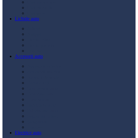
Ulei transmisie
Ulei hidraulic
Ulei servo
Lichide auto
Aditivi
Antigel
Lichid frână
Lichid parbriz
Diverse
Accesorii auto
Accesorii exterior
Accesorii interior
Bancuri de scule
Capace roți
Compresor auto
Covorașe auto
Huse scaun
Întreținere auto
Odorizante auto
Siguranță rutieră
Ștergatoare
Tractare
Electrice auto