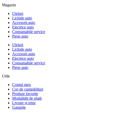
Magazin
Uleiuri
Lichide auto
Accesorii auto
Electrice auto
Consumabile service
Piese auto
Uleiuri
Lichide auto
Accesorii auto
Electrice auto
Consumabile service
Piese auto
Utile
Contul meu
Coș de cumpărături
Produse favorite
Modalități de plată
Livrare și retur
Garanție