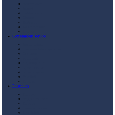
Acumulatori
Becuri
Cabluri curent
Claxon
Redresor
Robot pornire
Diverse
Consumabile service
Borne baterii
Consumabile vopsitorie
Cric auto
Scule auto
Siguranțe auto
Spray service
Spray vopsea
Vaselină
Diverse
Piese auto
Ambreiaj
Angrenare roată
Direcție
Curea accesorii
Disc frână