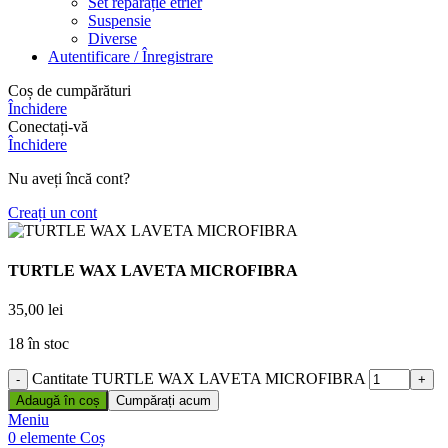
Set reparație etrier
Suspensie
Diverse
Autentificare / Înregistrare
Coș de cumpărături
Închidere
Conectați-vă
Închidere
Nu aveți încă cont?
Creați un cont
TURTLE WAX LAVETA MICROFIBRA
35,00
lei
18 în stoc
Cantitate TURTLE WAX LAVETA MICROFIBRA
Adaugă în coș
Cumpărați acum
Meniu
0
elemente
Coș