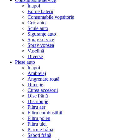
Consumabile service
Înapoi
Borne baterii
Consumabile vopsitorie
Cric auto
Scule auto
Siguranțe auto
Spray service
Spray vopsea
Vaselină
Diverse
Piese auto
Înapoi
Ambreiaj
Angrenare roată
Direcție
Curea accesorii
Disc frână
Distribuție
Filtru aer
Filtru combustibil
Filtru polen
Filtru ulei
Placute frână
Saboți frână