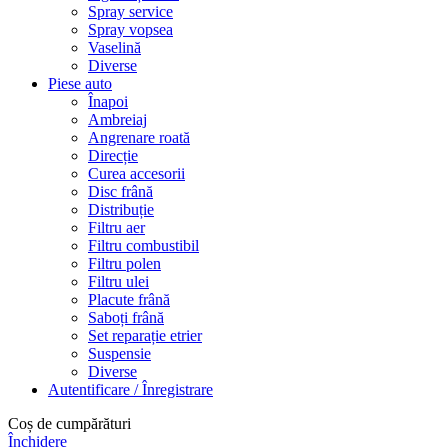
Spray service
Spray vopsea
Vaselină
Diverse
Piese auto
Înapoi
Ambreiaj
Angrenare roată
Direcție
Curea accesorii
Disc frână
Distribuție
Filtru aer
Filtru combustibil
Filtru polen
Filtru ulei
Placute frână
Saboți frână
Set reparație etrier
Suspensie
Diverse
Autentificare / Înregistrare
Coș de cumpărături
Închidere