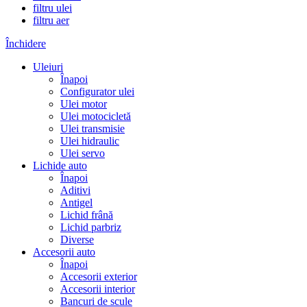
filtru ulei
filtru aer
Închidere
Uleiuri
Înapoi
Configurator ulei
Ulei motor
Ulei motocicletă
Ulei transmisie
Ulei hidraulic
Ulei servo
Lichide auto
Înapoi
Aditivi
Antigel
Lichid frână
Lichid parbriz
Diverse
Accesorii auto
Înapoi
Accesorii exterior
Accesorii interior
Bancuri de scule