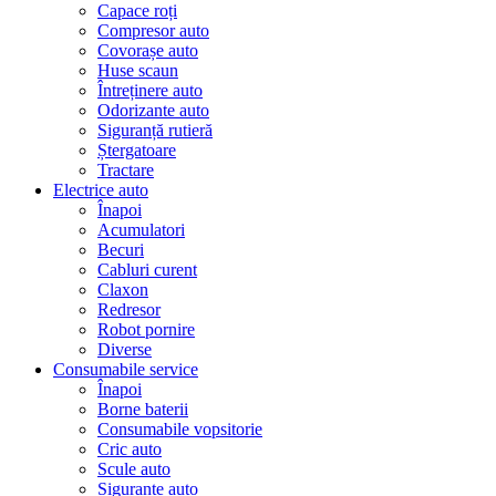
Capace roți
Compresor auto
Covorașe auto
Huse scaun
Întreținere auto
Odorizante auto
Siguranță rutieră
Ștergatoare
Tractare
Electrice auto
Înapoi
Acumulatori
Becuri
Cabluri curent
Claxon
Redresor
Robot pornire
Diverse
Consumabile service
Înapoi
Borne baterii
Consumabile vopsitorie
Cric auto
Scule auto
Siguranțe auto