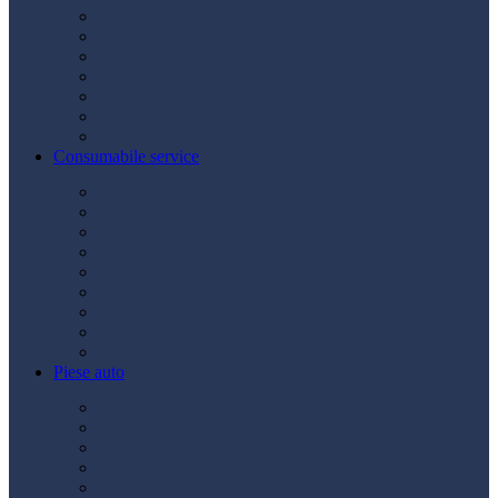
Acumulatori
Becuri
Cabluri curent
Claxon
Redresor
Robot pornire
Diverse
Consumabile service
Borne baterii
Consumabile vopsitorie
Cric auto
Scule auto
Siguranțe auto
Spray service
Spray vopsea
Vaselină
Diverse
Piese auto
Ambreiaj
Angrenare roată
Direcție
Curea accesorii
Disc frână