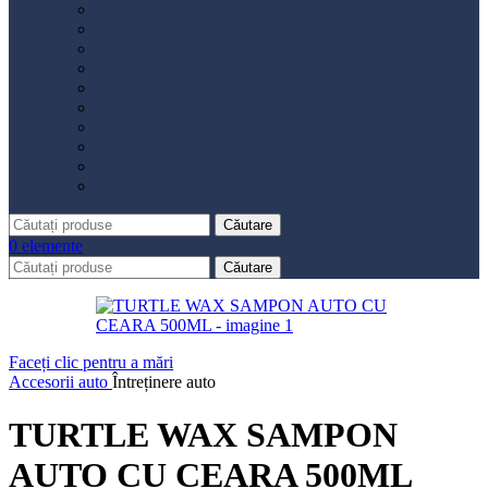
Distribuție
Filtru aer
Filtru combustibil
Filtru polen
Filtru ulei
Placute frână
Saboți frână
Set reparație etrier
Suspensie
Diverse
Căutare
0
elemente
Căutare
Faceți clic pentru a mări
Accesorii auto
Întreținere auto
TURTLE WAX SAMPON
AUTO CU CEARA 500ML