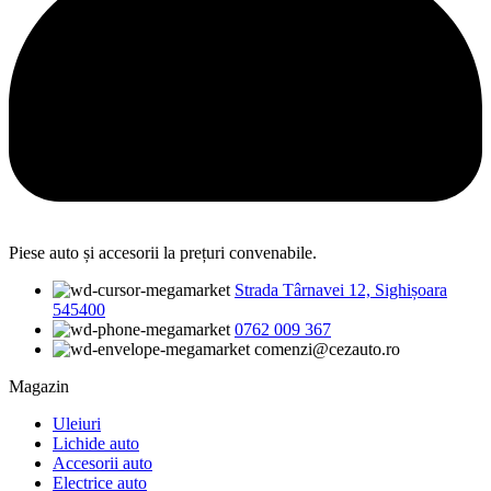
Piese auto și accesorii la prețuri convenabile.
Strada Târnavei 12, Sighișoara
545400
0762 009 367
comenzi@cezauto.ro
Magazin
Uleiuri
Lichide auto
Accesorii auto
Electrice auto