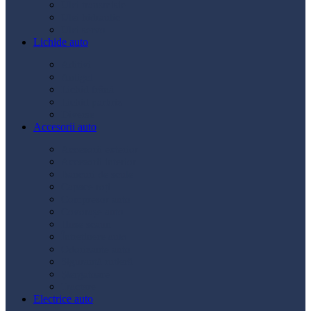
Ulei transmisie
Ulei hidraulic
Ulei servo
Lichide auto
Aditivi
Antigel
Lichid frână
Lichid parbriz
Diverse
Accesorii auto
Accesorii exterior
Accesorii interior
Bancuri de scule
Capace roți
Compresor auto
Covorașe auto
Huse scaun
Întreținere auto
Odorizante auto
Siguranță rutieră
Ștergatoare
Tractare
Electrice auto