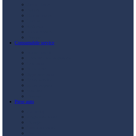
Acumulatori
Becuri
Cabluri curent
Claxon
Redresor
Robot pornire
Diverse
Consumabile service
Borne baterii
Consumabile vopsitorie
Cric auto
Scule auto
Siguranțe auto
Spray service
Spray vopsea
Vaselină
Diverse
Piese auto
Ambreiaj
Angrenare roată
Direcție
Curea accesorii
Disc frână