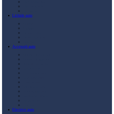
Ulei transmisie
Ulei hidraulic
Ulei servo
Lichide auto
Aditivi
Antigel
Lichid frână
Lichid parbriz
Diverse
Accesorii auto
Accesorii exterior
Accesorii interior
Bancuri de scule
Capace roți
Compresor auto
Covorașe auto
Huse scaun
Întreținere auto
Odorizante auto
Siguranță rutieră
Ștergatoare
Tractare
Electrice auto