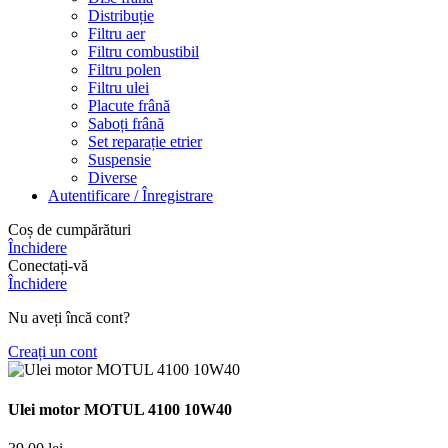
Distribuție
Filtru aer
Filtru combustibil
Filtru polen
Filtru ulei
Placute frână
Saboți frână
Set reparație etrier
Suspensie
Diverse
Autentificare / Înregistrare
Coș de cumpărături
Închidere
Conectați-vă
Închidere
Nu aveți încă cont?
Creați un cont
Ulei motor MOTUL 4100 10W40