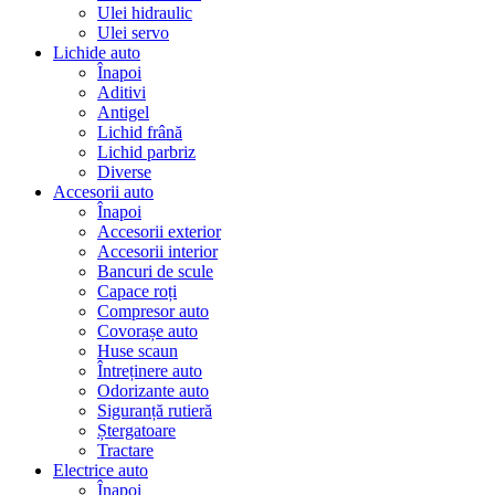
Ulei hidraulic
Ulei servo
Lichide auto
Înapoi
Aditivi
Antigel
Lichid frână
Lichid parbriz
Diverse
Accesorii auto
Înapoi
Accesorii exterior
Accesorii interior
Bancuri de scule
Capace roți
Compresor auto
Covorașe auto
Huse scaun
Întreținere auto
Odorizante auto
Siguranță rutieră
Ștergatoare
Tractare
Electrice auto
Înapoi