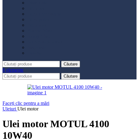
Distribuție
Filtru aer
Filtru combustibil
Filtru polen
Filtru ulei
Placute frână
Saboți frână
Set reparație etrier
Suspensie
Diverse
Căutare
0
elemente
Căutare
Faceți clic pentru a mări
Uleiuri
Ulei motor
Ulei motor MOTUL 4100
10W40