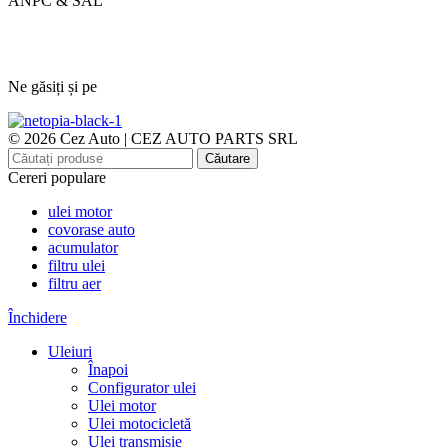
ANPC & SAL
Ne găsiți și pe
© 2026 Cez Auto | CEZ AUTO PARTS SRL
Căutare
Cereri populare
ulei motor
covorase auto
acumulator
filtru ulei
filtru aer
Închidere
Uleiuri
Înapoi
Configurator ulei
Ulei motor
Ulei motocicletă
Ulei transmisie