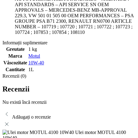
API STANDARDS – API SERVICE SN OEM
APPROVALS – MERCEDES-BENZ MB-APPROVAL
229.3, VW 501 01 505 00 OEM PERFORMANCES – PSA
GROUPE PSA B71 2300, RENAULT RN0700 ARTICLE
NUMBER – 107719 ; 107720 ; 107721 ; 107722 ; 107723 ;
107724 ; 107853 ; 107854 ; 108110
Informații suplimentare
Greutate
1 kg
Marca
Motul
Vâscozitate
10W-40
Cantitate
1L
Recenzii (0)
Recenzii
Nu există încă recenzii
Adăugați o recenzie
Ulei motor MOTUL 4100
10W40