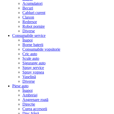
Acumulatori
Becuri
Cabluri curent
Claxon
Redresor
Robot pornire
Diverse
Consumabile service
Înapoi
Borne baterii
Consumabile vopsitorie
Cric auto
Scule auto
Siguranțe auto
Spray service
Spray vopsea
Vaselină
Diverse
Piese auto
Înapoi
Ambreiaj
Angrenare roată
Direcție
Curea accesorii
Disc frână