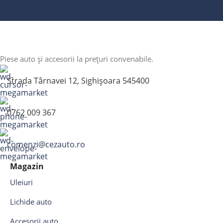
Piese auto și accesorii la prețuri convenabile.
Strada Târnavei 12, Sighișoara 545400
0762 009 367
comenzi@cezauto.ro
Magazin
Uleiuri
Lichide auto
Accesorii auto