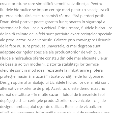
crea o presiune care simplifică semnificativ direcția. Pentru
fluidele hidraulice se impun cerințe mari pentru a se asigura că
puterea hidraulică este transmisă cât mai fără pierderi posibil.
Doar uleiul potrivit poate garanta funcționarea în siguranță a
sistemelor hidraulice din vehicul. Prin urmare, fluidele hidraulice
de înaltă calitate de la febi sunt potrivite exact cerințelor speciale
ale producătorilor de vehicule. Calitate prin convingere Uleiurile
de la febi nu sunt produse universale, ci mai degrabă sunt
adaptate cerințelor speciale ale producătorilor de vehicule.
Fluidele hidraulice oferite constau din cele mai eficiente uleiuri
de baza si aditivi moderni. Datorită stabilității lor termice,
uleiurile sunt în mod ideal rezistente la îmbătrânire și oferă
protecție maximă la uzură în toate condițiile de funcționare.
Design optim al ambalajului Lichidele hidraulice de la febi sunt
alternative excelente de preț. Acest lucru este demonstrat nu
numai de calitate – în multe cazuri, fluidul de transmisie febi
depășește chiar cerințele producătorilor de vehicule – ci și de
designul ambalajului ușor de utilizat. Benzile de vizualizare
oferă, de asemenea, informații despre nivelul de umplere curent