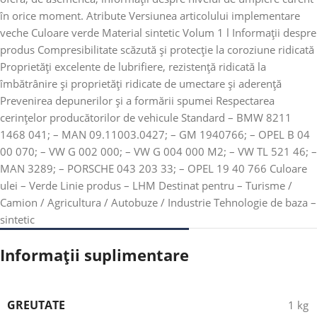
în orice moment. Atribute Versiunea articolului implementare
veche Culoare verde Material sintetic Volum 1 l Informații despre
produs Compresibilitate scăzută și protecție la coroziune ridicată
Proprietăți excelente de lubrifiere, rezistență ridicată la
îmbătrânire și proprietăți ridicate de umectare și aderență
Prevenirea depunerilor și a formării spumei Respectarea
cerințelor producătorilor de vehicule Standard – BMW 8211
1468 041; – MAN 09.11003.0427; – GM 1940766; – OPEL B 04
00 070; – VW G 002 000; – VW G 004 000 M2; – VW TL 521 46; –
MAN 3289; – PORSCHE 043 203 33; – OPEL 19 40 766 Culoare
ulei – Verde Linie produs – LHM Destinat pentru – Turisme /
Camion / Agricultura / Autobuze / Industrie Tehnologie de baza –
sintetic
Informații suplimentare
GREUTATE
1 kg