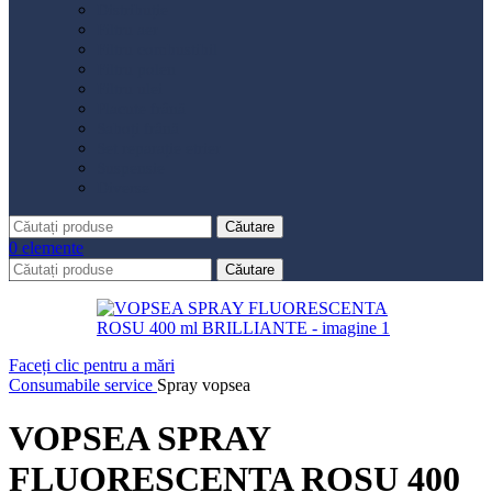
Distribuție
Filtru aer
Filtru combustibil
Filtru polen
Filtru ulei
Placute frână
Saboți frână
Set reparație etrier
Suspensie
Diverse
Căutare
0
elemente
Căutare
Faceți clic pentru a mări
Consumabile service
Spray vopsea
VOPSEA SPRAY
FLUORESCENTA ROSU 400