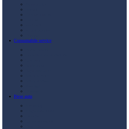
Acumulatori
Becuri
Cabluri curent
Claxon
Redresor
Robot pornire
Diverse
Consumabile service
Borne baterii
Consumabile vopsitorie
Cric auto
Scule auto
Siguranțe auto
Spray service
Spray vopsea
Vaselină
Diverse
Piese auto
Ambreiaj
Angrenare roată
Direcție
Curea accesorii
Disc frână