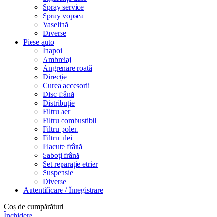
Spray service
Spray vopsea
Vaselină
Diverse
Piese auto
Înapoi
Ambreiaj
Angrenare roată
Direcție
Curea accesorii
Disc frână
Distribuție
Filtru aer
Filtru combustibil
Filtru polen
Filtru ulei
Placute frână
Saboți frână
Set reparație etrier
Suspensie
Diverse
Autentificare / Înregistrare
Coș de cumpărături
Închidere