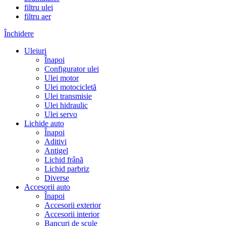
filtru ulei
filtru aer
Închidere
Uleiuri
Înapoi
Configurator ulei
Ulei motor
Ulei motocicletă
Ulei transmisie
Ulei hidraulic
Ulei servo
Lichide auto
Înapoi
Aditivi
Antigel
Lichid frână
Lichid parbriz
Diverse
Accesorii auto
Înapoi
Accesorii exterior
Accesorii interior
Bancuri de scule