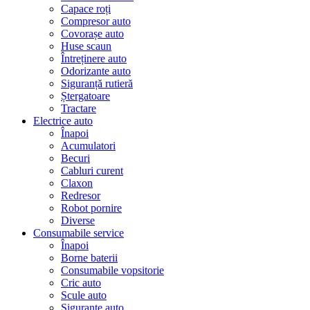
Capace roți
Compresor auto
Covorașe auto
Huse scaun
Întreținere auto
Odorizante auto
Siguranță rutieră
Ștergatoare
Tractare
Electrice auto
Înapoi
Acumulatori
Becuri
Cabluri curent
Claxon
Redresor
Robot pornire
Diverse
Consumabile service
Înapoi
Borne baterii
Consumabile vopsitorie
Cric auto
Scule auto
Siguranțe auto