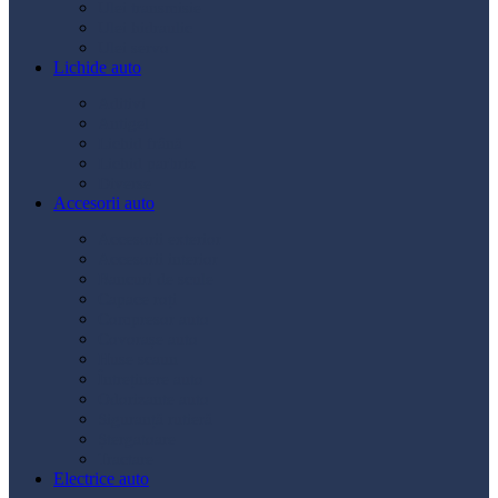
Ulei transmisie
Ulei hidraulic
Ulei servo
Lichide auto
Aditivi
Antigel
Lichid frână
Lichid parbriz
Diverse
Accesorii auto
Accesorii exterior
Accesorii interior
Bancuri de scule
Capace roți
Compresor auto
Covorașe auto
Huse scaun
Întreținere auto
Odorizante auto
Siguranță rutieră
Ștergatoare
Tractare
Electrice auto