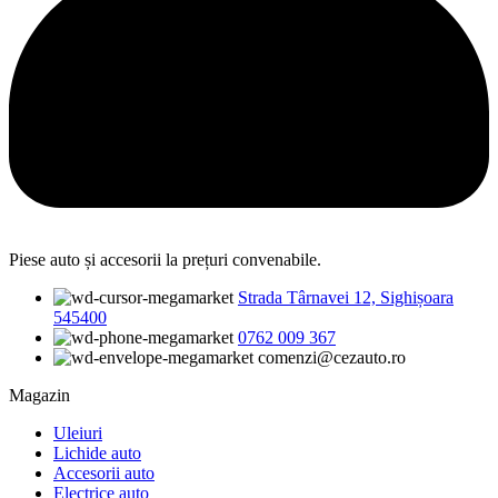
Piese auto și accesorii la prețuri convenabile.
Strada Târnavei 12, Sighișoara
545400
0762 009 367
comenzi@cezauto.ro
Magazin
Uleiuri
Lichide auto
Accesorii auto
Electrice auto