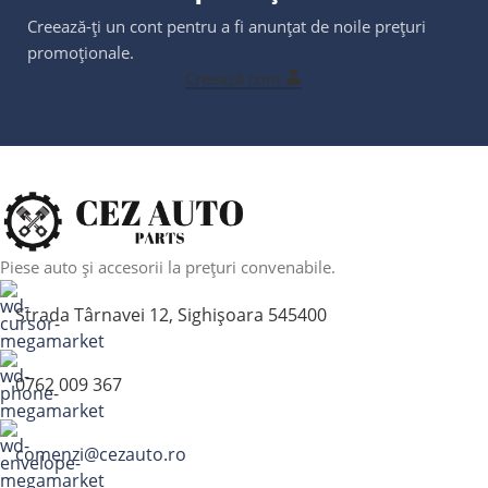
Creează-ți un cont pentru a fi anunțat de noile prețuri
promoționale.
Creează cont
Piese auto și accesorii la prețuri convenabile.
Strada Târnavei 12, Sighișoara 545400
0762 009 367
comenzi@cezauto.ro