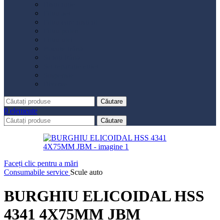
Distribuție
Filtru aer
Filtru combustibil
Filtru polen
Filtru ulei
Placute frână
Saboți frână
Set reparație etrier
Suspensie
Diverse
Căutare
0
elemente
Căutare
Faceți clic pentru a mări
Consumabile service
Scule auto
BURGHIU ELICOIDAL HSS
4341 4X75MM JBM