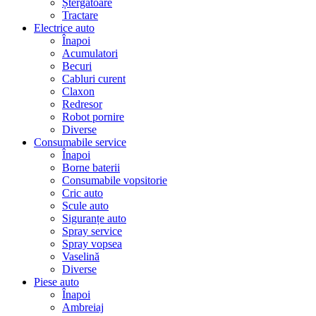
Ștergatoare
Tractare
Electrice auto
Înapoi
Acumulatori
Becuri
Cabluri curent
Claxon
Redresor
Robot pornire
Diverse
Consumabile service
Înapoi
Borne baterii
Consumabile vopsitorie
Cric auto
Scule auto
Siguranțe auto
Spray service
Spray vopsea
Vaselină
Diverse
Piese auto
Înapoi
Ambreiaj