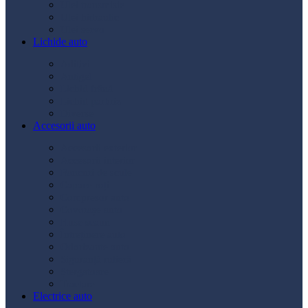
Ulei transmisie
Ulei hidraulic
Ulei servo
Lichide auto
Aditivi
Antigel
Lichid frână
Lichid parbriz
Diverse
Accesorii auto
Accesorii exterior
Accesorii interior
Bancuri de scule
Capace roți
Compresor auto
Covorașe auto
Huse scaun
Întreținere auto
Odorizante auto
Siguranță rutieră
Ștergatoare
Tractare
Electrice auto