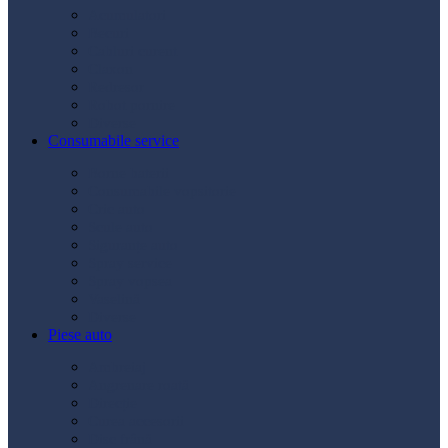
Acumulatori
Becuri
Cabluri curent
Claxon
Redresor
Robot pornire
Diverse
Consumabile service
Borne baterii
Consumabile vopsitorie
Cric auto
Scule auto
Siguranțe auto
Spray service
Spray vopsea
Vaselină
Diverse
Piese auto
Ambreiaj
Angrenare roată
Direcție
Curea accesorii
Disc frână