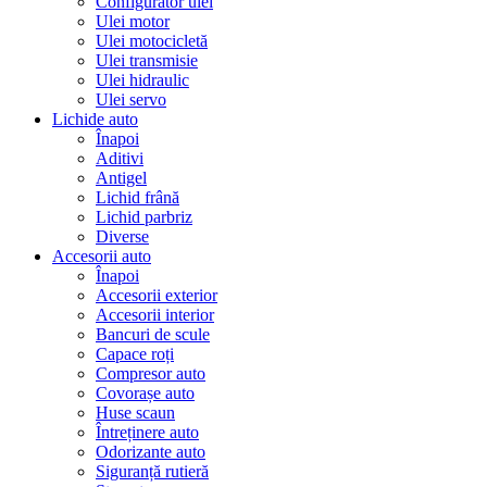
Configurator ulei
Ulei motor
Ulei motocicletă
Ulei transmisie
Ulei hidraulic
Ulei servo
Lichide auto
Înapoi
Aditivi
Antigel
Lichid frână
Lichid parbriz
Diverse
Accesorii auto
Înapoi
Accesorii exterior
Accesorii interior
Bancuri de scule
Capace roți
Compresor auto
Covorașe auto
Huse scaun
Întreținere auto
Odorizante auto
Siguranță rutieră