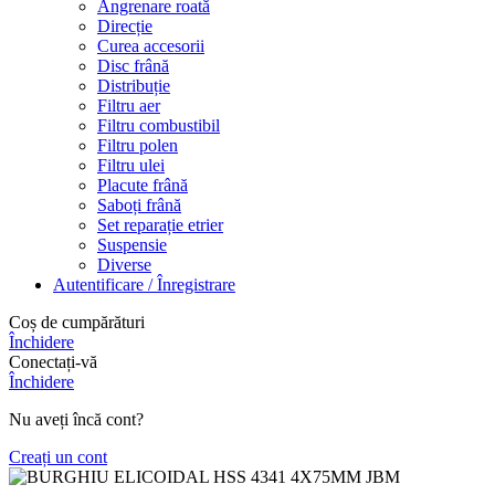
Angrenare roată
Direcție
Curea accesorii
Disc frână
Distribuție
Filtru aer
Filtru combustibil
Filtru polen
Filtru ulei
Placute frână
Saboți frână
Set reparație etrier
Suspensie
Diverse
Autentificare / Înregistrare
Coș de cumpărături
Închidere
Conectați-vă
Închidere
Nu aveți încă cont?
Creați un cont