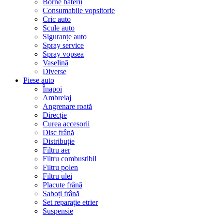
Borne baterii
Consumabile vopsitorie
Cric auto
Scule auto
Siguranțe auto
Spray service
Spray vopsea
Vaselină
Diverse
Piese auto
Înapoi
Ambreiaj
Angrenare roată
Direcție
Curea accesorii
Disc frână
Distribuție
Filtru aer
Filtru combustibil
Filtru polen
Filtru ulei
Placute frână
Saboți frână
Set reparație etrier
Suspensie