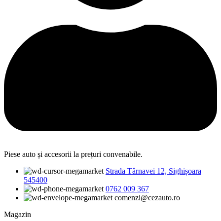
Piese auto și accesorii la prețuri convenabile.
Strada Târnavei 12, Sighișoara
545400
0762 009 367
comenzi@cezauto.ro
Magazin