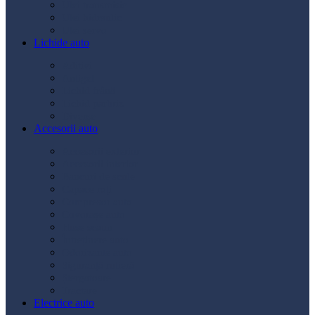
Ulei transmisie
Ulei hidraulic
Ulei servo
Lichide auto
Aditivi
Antigel
Lichid frână
Lichid parbriz
Diverse
Accesorii auto
Accesorii exterior
Accesorii interior
Bancuri de scule
Capace roți
Compresor auto
Covorașe auto
Huse scaun
Întreținere auto
Odorizante auto
Siguranță rutieră
Ștergatoare
Tractare
Electrice auto