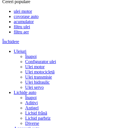
Cereri populare
ulei motor
covorase auto
acumulator
filtru ulei
filtru aer
Închidere
Uleiuri
Înapoi
Configurator ulei
Ulei motor
Ulei motocicletă
Ulei transmisie
Ulei hidraulic
Ulei servo
Lichide auto
Înapoi
Aditivi
Antigel
Lichid frână
Lichid parbriz
Diverse