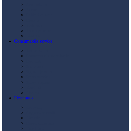
Acumulatori
Becuri
Cabluri curent
Claxon
Redresor
Robot pornire
Diverse
Consumabile service
Borne baterii
Consumabile vopsitorie
Cric auto
Scule auto
Siguranțe auto
Spray service
Spray vopsea
Vaselină
Diverse
Piese auto
Ambreiaj
Angrenare roată
Direcție
Curea accesorii
Disc frână