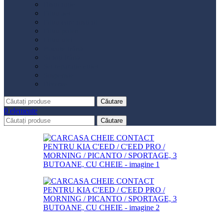
Distribuție
Filtru aer
Filtru combustibil
Filtru polen
Filtru ulei
Placute frână
Saboți frână
Set reparație etrier
Suspensie
Diverse
Căutare
0
elemente
Căutare