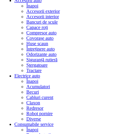
Accesorii auto
Înapoi
Accesorii exterior
Accesorii interior
Bancuri de scule
Capace roți
Compresor auto
Covorașe auto
Huse scaun
Întreținere auto
Odorizante auto
Siguranță rutieră
Ștergatoare
Tractare
Electrice auto
Înapoi
Acumulatori
Becuri
Cabluri curent
Claxon
Redresor
Robot pornire
Diverse
Consumabile service
Înapoi