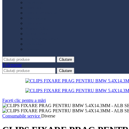
Distribuție
Filtru aer
Filtru combustibil
Filtru polen
Filtru ulei
Placute frână
Saboți frână
Set reparație etrier
Suspensie
Diverse
Căutare
0
elemente
Căutare
Faceți clic pentru a mări
Consumabile service
Diverse