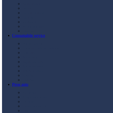
Acumulatori
Becuri
Cabluri curent
Claxon
Redresor
Robot pornire
Diverse
Consumabile service
Borne baterii
Consumabile vopsitorie
Cric auto
Scule auto
Siguranțe auto
Spray service
Spray vopsea
Vaselină
Diverse
Piese auto
Ambreiaj
Angrenare roată
Direcție
Curea accesorii
Disc frână