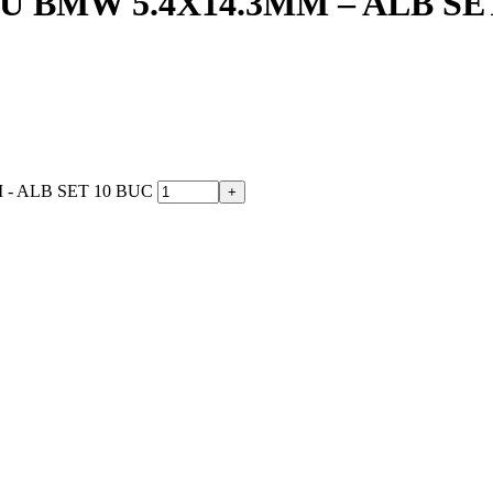
 BMW 5.4X14.3MM – ALB SE
 - ALB SET 10 BUC