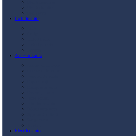
Ulei transmisie
Ulei hidraulic
Ulei servo
Lichide auto
Aditivi
Antigel
Lichid frână
Lichid parbriz
Diverse
Accesorii auto
Accesorii exterior
Accesorii interior
Bancuri de scule
Capace roți
Compresor auto
Covorașe auto
Huse scaun
Întreținere auto
Odorizante auto
Siguranță rutieră
Ștergatoare
Tractare
Electrice auto