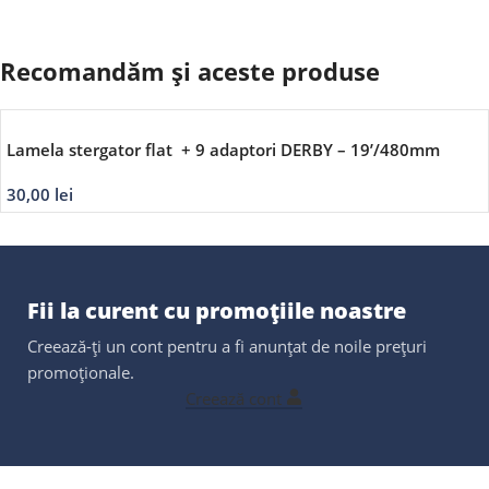
Recomandăm și aceste produse
Lamela stergator flat + 9 adaptori DERBY – 19’/480mm
30,00
lei
Fii la curent cu promoțiile noastre
Creează-ți un cont pentru a fi anunțat de noile prețuri
promoționale.
Creează cont