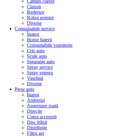
Cabluri curent
Claxon
Redresor
Robot pornire
Diverse
Consumabile service
Înapoi
Borne baterii
Consumabile vopsitorie
Cric auto
Scule auto
Siguranțe auto
Spray service
Spray vopsea
Vaselină
Diverse
Piese auto
Înapoi
Ambreiaj
Angrenare roată
Direcție
Curea accesorii
Disc frână
Distribuție
Filtru aer