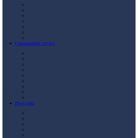
Acumulatori
Becuri
Cabluri curent
Claxon
Redresor
Robot pornire
Diverse
Consumabile service
Borne baterii
Consumabile vopsitorie
Cric auto
Scule auto
Siguranțe auto
Spray service
Spray vopsea
Vaselină
Diverse
Piese auto
Ambreiaj
Angrenare roată
Direcție
Curea accesorii
Disc frână