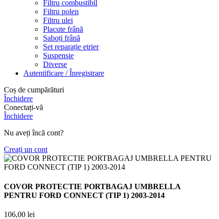
Filtru combustibil
Filtru polen
Filtru ulei
Placute frână
Saboți frână
Set reparație etrier
Suspensie
Diverse
Autentificare / Înregistrare
Coș de cumpărături
Închidere
Conectați-vă
Închidere
Nu aveți încă cont?
Creați un cont
COVOR PROTECTIE PORTBAGAJ UMBRELLA
PENTRU FORD CONNECT (TIP 1) 2003-2014
106,00
lei