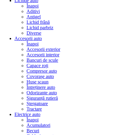
Lichide auto
Înapoi
Aditivi
Antigel
Lichid frână
Lichid parbriz
Diverse
Accesorii auto
Înapoi
Accesorii exterior
Accesorii interior
Bancuri de scule
Capace roți
Compresor auto
Covorașe auto
Huse scaun
Întreținere auto
Odorizante auto
Siguranță rutieră
Ștergatoare
Tractare
Electrice auto
Înapoi
Acumulatori
Becuri