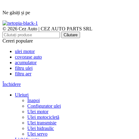
Ne găsiți și pe
© 2026 Cez Auto | CEZ AUTO PARTS SRL
Căutare
Cereri populare
ulei motor
covorase auto
acumulator
filtru ulei
filtru aer
Închidere
Uleiuri
Înapoi
Configurator ulei
Ulei motor
Ulei motocicletă
Ulei transmisie
Ulei hidraulic
Ulei servo