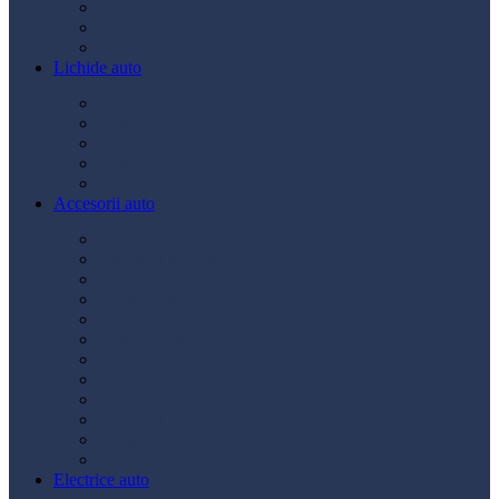
Ulei transmisie
Ulei hidraulic
Ulei servo
Lichide auto
Aditivi
Antigel
Lichid frână
Lichid parbriz
Diverse
Accesorii auto
Accesorii exterior
Accesorii interior
Bancuri de scule
Capace roți
Compresor auto
Covorașe auto
Huse scaun
Întreținere auto
Odorizante auto
Siguranță rutieră
Ștergatoare
Tractare
Electrice auto