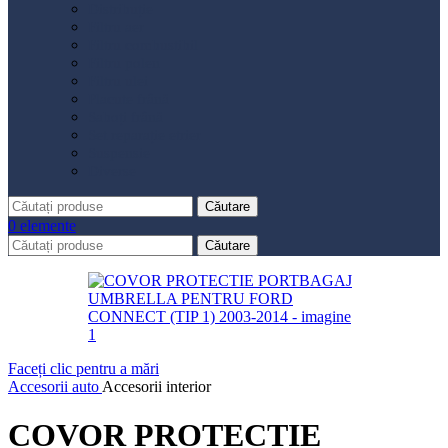
Distribuție
Filtru aer
Filtru combustibil
Filtru polen
Filtru ulei
Placute frână
Saboți frână
Set reparație etrier
Suspensie
Diverse
Căutare
0
elemente
Căutare
Faceți clic pentru a mări
Accesorii auto
Accesorii interior
COVOR PROTECTIE