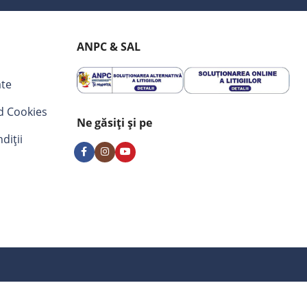
ANPC & SAL
ate
nd Cookies
Ne găsiți și pe
diții