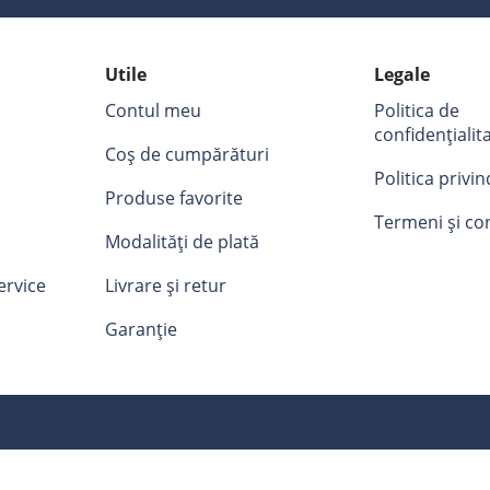
Utile
Legale
Contul meu
Politica de
confidențialit
Coș de cumpărături
Politica privi
Produse favorite
Termeni și con
Modalități de plată
ervice
Livrare și retur
Garanție