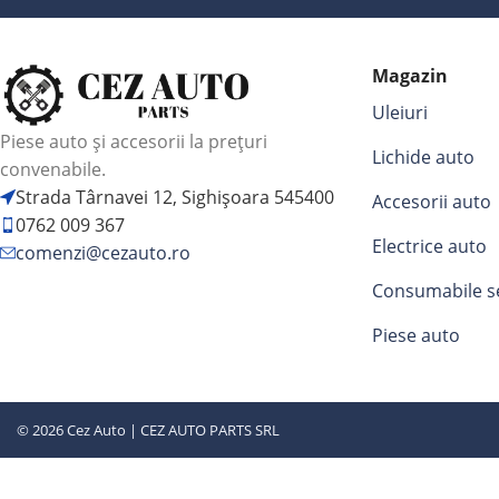
Magazin
Uleiuri
Piese auto și accesorii la prețuri
Lichide auto
convenabile.
Strada Târnavei 12, Sighișoara 545400
Accesorii auto
0762 009 367
Electrice auto
comenzi@cezauto.ro
Consumabile s
Piese auto
© 2026 Cez Auto | CEZ AUTO PARTS SRL