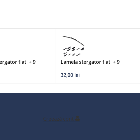
ergator flat + 9
Lamela stergator flat + 9
 DERBY – 25’/630mm
adaptori DERBY – 20’/500mm
32,00
lei
Creează cont