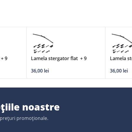
 + 9
Lamela stergator flat + 9
Lamela st
’/700mm
adaptori DERBY – 24’/600mm
adaptori
36,00
lei
36,00
lei
țiile noastre
 prețuri promoționale.