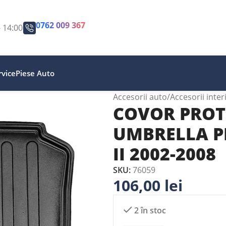
0762 009 367
- 14:00
vice
Piese Auto
Accesorii auto
Accesorii inter
COVOR PROT
UMBRELLA P
II 2002-2008
SKU:
76059
106,00
lei
2 în stoc