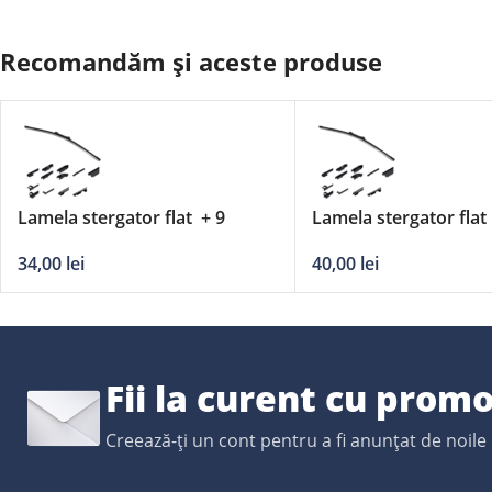
Recomandăm și aceste produse
Lamela stergator flat + 9
Lamela stergator flat
adaptori DERBY – 22’/550mm
adaptori DERBY – 28
34,00
lei
40,00
lei
Fii la curent cu promo
Creează-ți un cont pentru a fi anunțat de noile