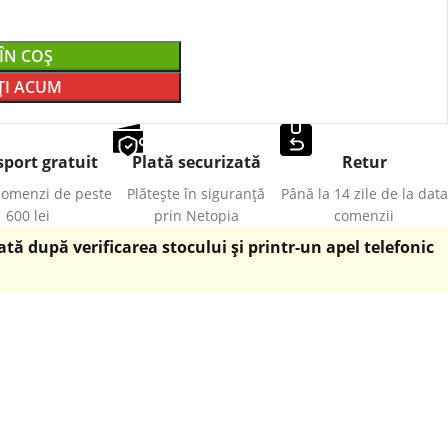
ÎN COȘ
I ACUM
port gratuit
Plată securizată
Retur
comenzi de peste
Plătește în siguranță
Până la 14 zile de la data
600 lei
prin Netopia
comenzii
ă după verificarea stocului și printr-un apel telefonic