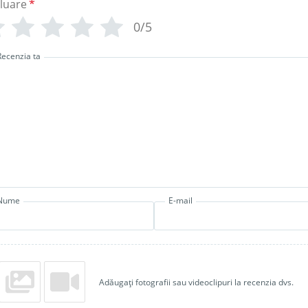
luare
*
0/5
Recenzia ta
Nume
E-mail
Adăugați fotografii sau videoclipuri la recenzia dvs.