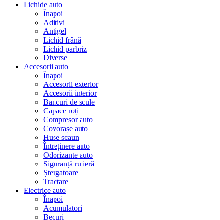
Lichide auto
Înapoi
Aditivi
Antigel
Lichid frână
Lichid parbriz
Diverse
Accesorii auto
Înapoi
Accesorii exterior
Accesorii interior
Bancuri de scule
Capace roți
Compresor auto
Covorașe auto
Huse scaun
Întreținere auto
Odorizante auto
Siguranță rutieră
Ștergatoare
Tractare
Electrice auto
Înapoi
Acumulatori
Becuri