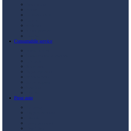
Acumulatori
Becuri
Cabluri curent
Claxon
Redresor
Robot pornire
Diverse
Consumabile service
Borne baterii
Consumabile vopsitorie
Cric auto
Scule auto
Siguranțe auto
Spray service
Spray vopsea
Vaselină
Diverse
Piese auto
Ambreiaj
Angrenare roată
Direcție
Curea accesorii
Disc frână