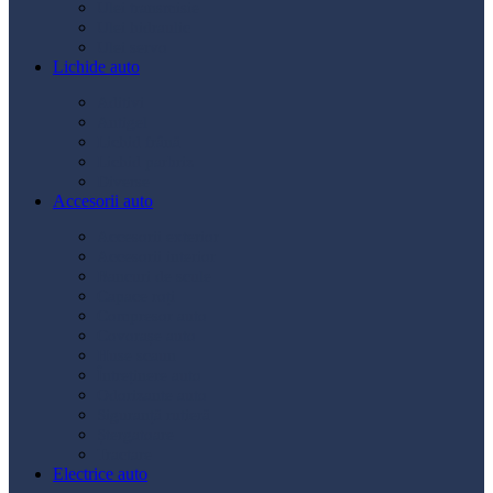
Ulei transmisie
Ulei hidraulic
Ulei servo
Lichide auto
Aditivi
Antigel
Lichid frână
Lichid parbriz
Diverse
Accesorii auto
Accesorii exterior
Accesorii interior
Bancuri de scule
Capace roți
Compresor auto
Covorașe auto
Huse scaun
Întreținere auto
Odorizante auto
Siguranță rutieră
Ștergatoare
Tractare
Electrice auto