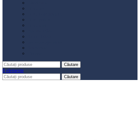
Distribuție
Filtru aer
Filtru combustibil
Filtru polen
Filtru ulei
Placute frână
Saboți frână
Set reparație etrier
Suspensie
Diverse
Căutare
0
elemente
Căutare