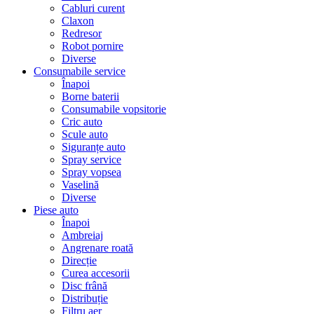
Cabluri curent
Claxon
Redresor
Robot pornire
Diverse
Consumabile service
Înapoi
Borne baterii
Consumabile vopsitorie
Cric auto
Scule auto
Siguranțe auto
Spray service
Spray vopsea
Vaselină
Diverse
Piese auto
Înapoi
Ambreiaj
Angrenare roată
Direcție
Curea accesorii
Disc frână
Distribuție
Filtru aer