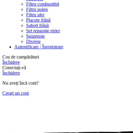
Filtru combustibil
Filtru polen
Filtru ulei
Placute frână
Saboți frână
Set reparație etrier
Suspensie
Diverse
Autentificare / Înregistrare
Coș de cumpărături
Închidere
Conectați-vă
Închidere
Nu aveți încă cont?
Creați un cont