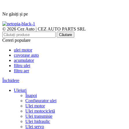
Ne găsiți și pe
© 2026 Cez Auto | CEZ AUTO PARTS SRL
Căutare
Cereri populare
ulei motor
covorase auto
acumulator
filtru ulei
filtru aer
Închidere
Uleiuri
Înapoi
Configurator ulei
Ulei motor
Ulei motocicletă
Ulei transmisie
Ulei hidraulic
Ulei servo