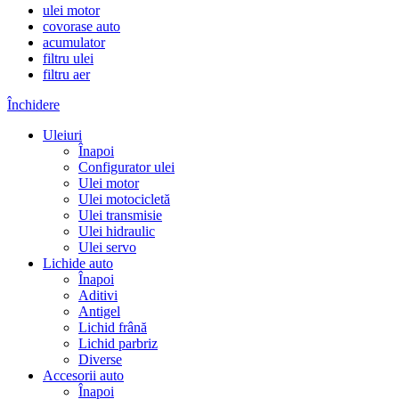
ulei motor
covorase auto
acumulator
filtru ulei
filtru aer
Închidere
Uleiuri
Înapoi
Configurator ulei
Ulei motor
Ulei motocicletă
Ulei transmisie
Ulei hidraulic
Ulei servo
Lichide auto
Înapoi
Aditivi
Antigel
Lichid frână
Lichid parbriz
Diverse
Accesorii auto
Înapoi