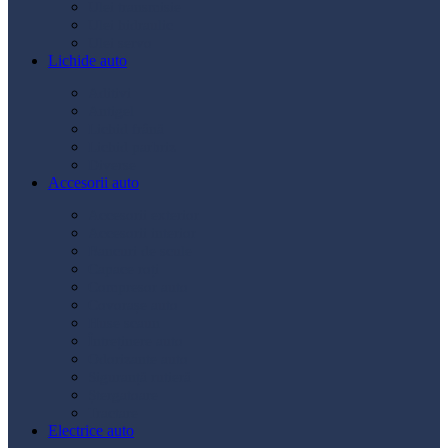
Ulei transmisie
Ulei hidraulic
Ulei servo
Lichide auto
Aditivi
Antigel
Lichid frână
Lichid parbriz
Diverse
Accesorii auto
Accesorii exterior
Accesorii interior
Bancuri de scule
Capace roți
Compresor auto
Covorașe auto
Huse scaun
Întreținere auto
Odorizante auto
Siguranță rutieră
Ștergatoare
Tractare
Electrice auto