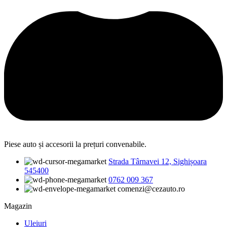
Piese auto și accesorii la prețuri convenabile.
Strada Târnavei 12, Sighișoara
545400
0762 009 367
comenzi@cezauto.ro
Magazin
Uleiuri