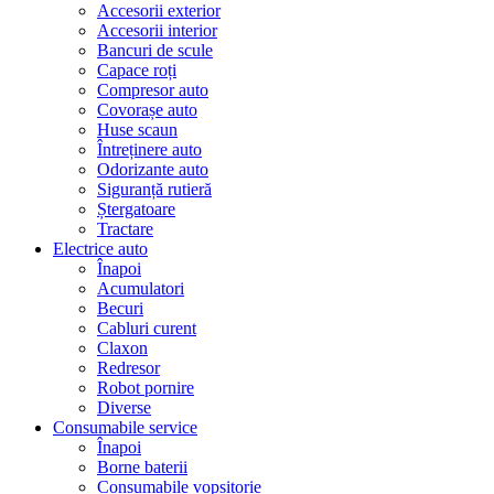
Accesorii exterior
Accesorii interior
Bancuri de scule
Capace roți
Compresor auto
Covorașe auto
Huse scaun
Întreținere auto
Odorizante auto
Siguranță rutieră
Ștergatoare
Tractare
Electrice auto
Înapoi
Acumulatori
Becuri
Cabluri curent
Claxon
Redresor
Robot pornire
Diverse
Consumabile service
Înapoi
Borne baterii
Consumabile vopsitorie