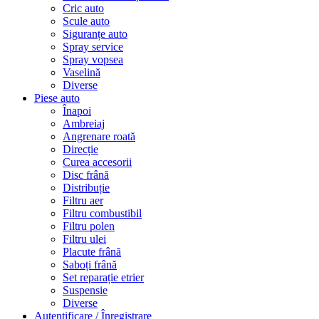
Cric auto
Scule auto
Siguranțe auto
Spray service
Spray vopsea
Vaselină
Diverse
Piese auto
Înapoi
Ambreiaj
Angrenare roată
Direcție
Curea accesorii
Disc frână
Distribuție
Filtru aer
Filtru combustibil
Filtru polen
Filtru ulei
Placute frână
Saboți frână
Set reparație etrier
Suspensie
Diverse
Autentificare / Înregistrare