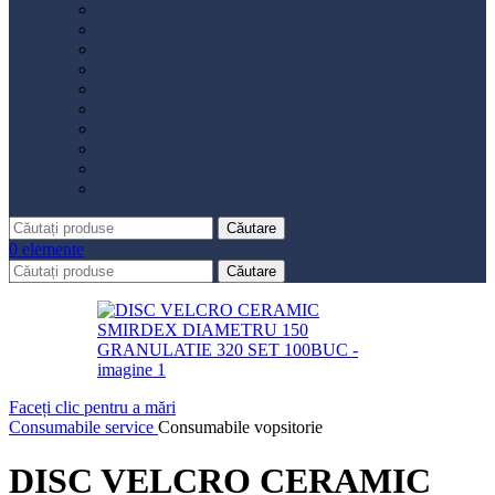
Distribuție
Filtru aer
Filtru combustibil
Filtru polen
Filtru ulei
Placute frână
Saboți frână
Set reparație etrier
Suspensie
Diverse
Căutare
0
elemente
Căutare
Faceți clic pentru a mări
Consumabile service
Consumabile vopsitorie
DISC VELCRO CERAMIC