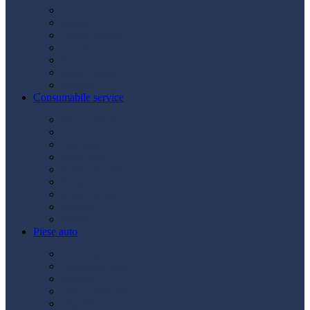
Acumulatori
Becuri
Cabluri curent
Claxon
Redresor
Robot pornire
Diverse
Consumabile service
Borne baterii
Consumabile vopsitorie
Cric auto
Scule auto
Siguranțe auto
Spray service
Spray vopsea
Vaselină
Diverse
Piese auto
Ambreiaj
Angrenare roată
Direcție
Curea accesorii
Disc frână