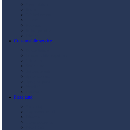
Acumulatori
Becuri
Cabluri curent
Claxon
Redresor
Robot pornire
Diverse
Consumabile service
Borne baterii
Consumabile vopsitorie
Cric auto
Scule auto
Siguranțe auto
Spray service
Spray vopsea
Vaselină
Diverse
Piese auto
Ambreiaj
Angrenare roată
Direcție
Curea accesorii
Disc frână