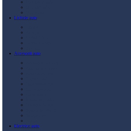
Ulei transmisie
Ulei hidraulic
Ulei servo
Lichide auto
Aditivi
Antigel
Lichid frână
Lichid parbriz
Diverse
Accesorii auto
Accesorii exterior
Accesorii interior
Bancuri de scule
Capace roți
Compresor auto
Covorașe auto
Huse scaun
Întreținere auto
Odorizante auto
Siguranță rutieră
Ștergatoare
Tractare
Electrice auto