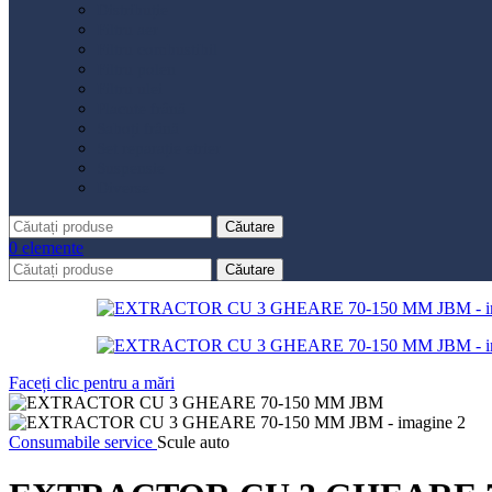
Distribuție
Filtru aer
Filtru combustibil
Filtru polen
Filtru ulei
Placute frână
Saboți frână
Set reparație etrier
Suspensie
Diverse
Căutare
0
elemente
Căutare
Faceți clic pentru a mări
Consumabile service
Scule auto