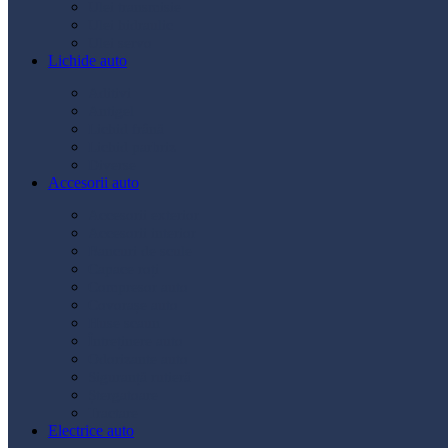
Ulei transmisie
Ulei hidraulic
Ulei servo
Lichide auto
Aditivi
Antigel
Lichid frână
Lichid parbriz
Diverse
Accesorii auto
Accesorii exterior
Accesorii interior
Bancuri de scule
Capace roți
Compresor auto
Covorașe auto
Huse scaun
Întreținere auto
Odorizante auto
Siguranță rutieră
Ștergatoare
Tractare
Electrice auto