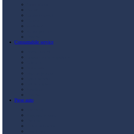
Acumulatori
Becuri
Cabluri curent
Claxon
Redresor
Robot pornire
Diverse
Consumabile service
Borne baterii
Consumabile vopsitorie
Cric auto
Scule auto
Siguranțe auto
Spray service
Spray vopsea
Vaselină
Diverse
Piese auto
Ambreiaj
Angrenare roată
Direcție
Curea accesorii
Disc frână