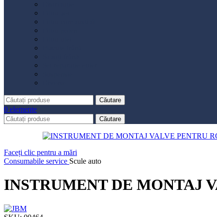
Distribuție
Filtru aer
Filtru combustibil
Filtru polen
Filtru ulei
Placute frână
Saboți frână
Set reparație etrier
Suspensie
Diverse
Căutare
0
elemente
Căutare
Faceți clic pentru a mări
Consumabile service
Scule auto
INSTRUMENT DE MONTAJ V