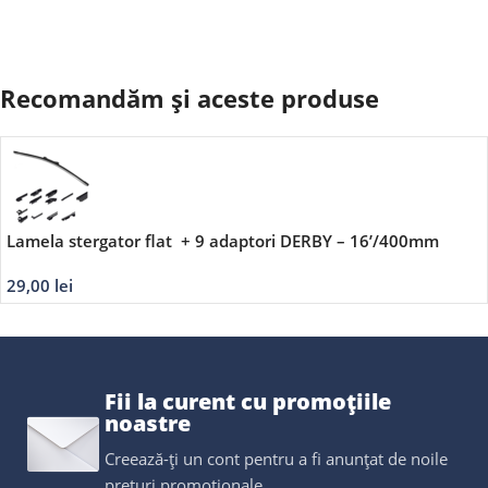
Recomandăm și aceste produse
Lamela stergator flat + 9 adaptori DERBY – 16’/400mm
29,00
lei
Fii la curent cu promoțiile
noastre
Creează-ți un cont pentru a fi anunțat de noile
prețuri promoționale.