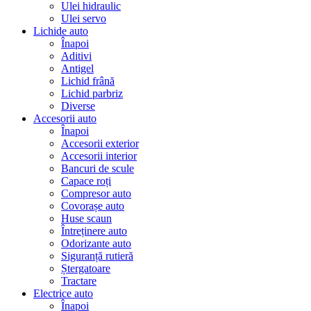
Ulei hidraulic
Ulei servo
Lichide auto
Înapoi
Aditivi
Antigel
Lichid frână
Lichid parbriz
Diverse
Accesorii auto
Înapoi
Accesorii exterior
Accesorii interior
Bancuri de scule
Capace roți
Compresor auto
Covorașe auto
Huse scaun
Întreținere auto
Odorizante auto
Siguranță rutieră
Ștergatoare
Tractare
Electrice auto
Înapoi