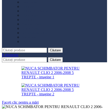
Distribuție
Filtru aer
Filtru combustibil
Filtru polen
Filtru ulei
Placute frână
Saboți frână
Set reparație etrier
Suspensie
Diverse
Căutare
0
elemente
Căutare
Faceți clic pentru a mări