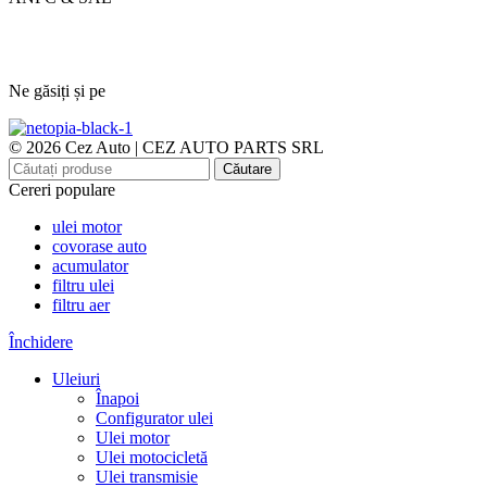
Ne găsiți și pe
© 2026 Cez Auto | CEZ AUTO PARTS SRL
Căutare
Cereri populare
ulei motor
covorase auto
acumulator
filtru ulei
filtru aer
Închidere
Uleiuri
Înapoi
Configurator ulei
Ulei motor
Ulei motocicletă
Ulei transmisie