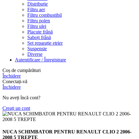
Distribuție
Filtru aer
Filtru combustibil
Filtru polen
Filtru ulei
Placute frână
Saboți frână
Set reparație etrier
Suspensie
Diverse
Autentificare / Înregistrare
Coș de cumpărături
Închidere
Conectați-vă
Închidere
Nu aveți încă cont?
Creați un cont
NUCA SCHIMBATOR PENTRU RENAULT CLIO 2 2006-
2008 5 TREPTE