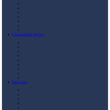
Acumulatori
Becuri
Cabluri curent
Claxon
Redresor
Robot pornire
Diverse
Consumabile service
Borne baterii
Consumabile vopsitorie
Cric auto
Scule auto
Siguranțe auto
Spray service
Spray vopsea
Vaselină
Diverse
Piese auto
Ambreiaj
Angrenare roată
Direcție
Curea accesorii
Disc frână