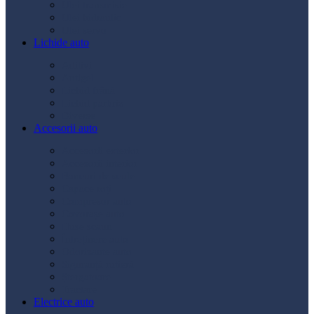
Ulei transmisie
Ulei hidraulic
Ulei servo
Lichide auto
Aditivi
Antigel
Lichid frână
Lichid parbriz
Diverse
Accesorii auto
Accesorii exterior
Accesorii interior
Bancuri de scule
Capace roți
Compresor auto
Covorașe auto
Huse scaun
Întreținere auto
Odorizante auto
Siguranță rutieră
Ștergatoare
Tractare
Electrice auto