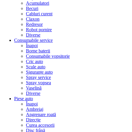
Acumulatori
Becuri
Cabluri curent
Claxon
Redresor
Robot pornire
Diverse
Consumabile service
Înapoi
Borne baterii
Consumabile vopsitorie
Cric auto
Scule auto
Siguranțe auto
Spray service
Spray vopsea
Vaselină
Diverse
Piese auto
Înapoi
Ambreiaj
Angrenare roată
Direcție
Curea accesorii
Disc frână