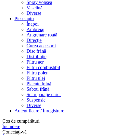
Spray vopsea
Vaselină
Diverse
Piese auto
Înapoi
Ambreiaj
Angrenare roată
Direcție
Curea accesorii
Disc frână
Distribuție
Filtru aer
Filtru combustibil
Filtru polen
Filtru ulei
Placute frână
Saboți frână
Set reparație etrier
Suspensie
Diverse
Autentificare / Înregistrare
Coș de cumpărături
Închidere
Conectați-vă