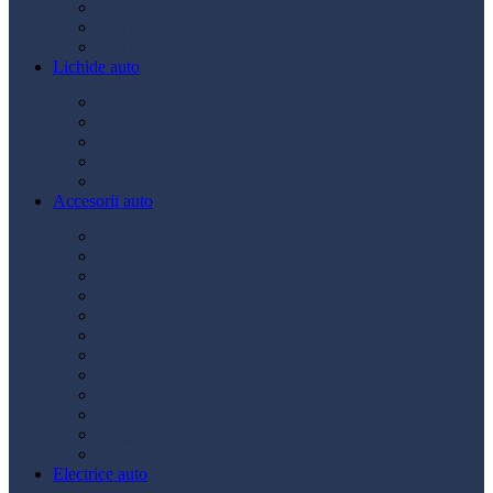
Ulei transmisie
Ulei hidraulic
Ulei servo
Lichide auto
Aditivi
Antigel
Lichid frână
Lichid parbriz
Diverse
Accesorii auto
Accesorii exterior
Accesorii interior
Bancuri de scule
Capace roți
Compresor auto
Covorașe auto
Huse scaun
Întreținere auto
Odorizante auto
Siguranță rutieră
Ștergatoare
Tractare
Electrice auto