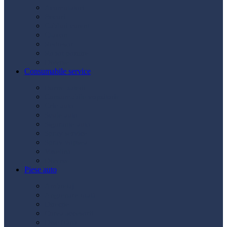
Acumulatori
Becuri
Cabluri curent
Claxon
Redresor
Robot pornire
Diverse
Consumabile service
Borne baterii
Consumabile vopsitorie
Cric auto
Scule auto
Siguranțe auto
Spray service
Spray vopsea
Vaselină
Diverse
Piese auto
Ambreiaj
Angrenare roată
Direcție
Curea accesorii
Disc frână