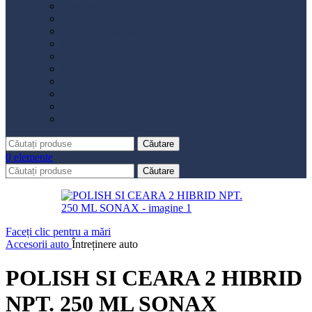
Distribuție
Filtru aer
Filtru combustibil
Filtru polen
Filtru ulei
Placute frână
Saboți frână
Set reparație etrier
Suspensie
Diverse
Căutare
0
elemente
Căutare
Faceți clic pentru a mări
Accesorii auto
Întreținere auto
POLISH SI CEARA 2 HIBRID
NPT. 250 ML SONAX