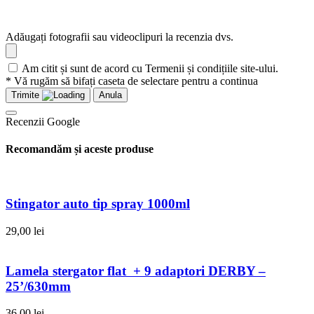
Adăugați fotografii sau videoclipuri la recenzia dvs.
Am citit și sunt de acord cu Termenii și condițiile site-ului.
* Vă rugăm să bifați caseta de selectare pentru a continua
Trimite
Anula
Recenzii Google
Recomandăm și aceste produse
Stingator auto tip spray 1000ml
29,00
lei
Lamela stergator flat + 9 adaptori DERBY –
25’/630mm
36,00
lei