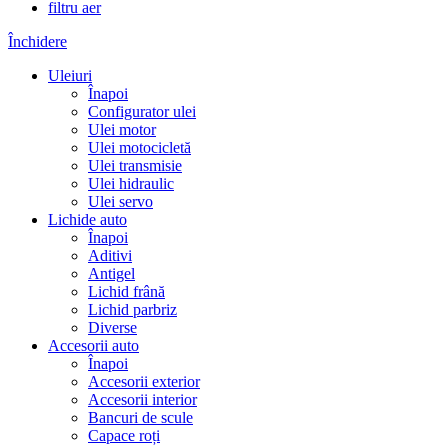
filtru aer
Închidere
Uleiuri
Înapoi
Configurator ulei
Ulei motor
Ulei motocicletă
Ulei transmisie
Ulei hidraulic
Ulei servo
Lichide auto
Înapoi
Aditivi
Antigel
Lichid frână
Lichid parbriz
Diverse
Accesorii auto
Înapoi
Accesorii exterior
Accesorii interior
Bancuri de scule
Capace roți