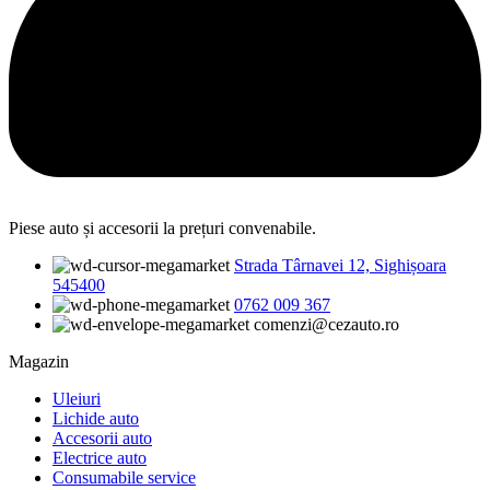
Piese auto și accesorii la prețuri convenabile.
Strada Târnavei 12, Sighișoara
545400
0762 009 367
comenzi@cezauto.ro
Magazin
Uleiuri
Lichide auto
Accesorii auto
Electrice auto
Consumabile service