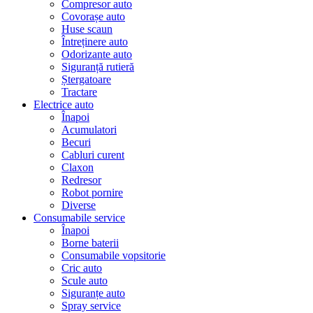
Compresor auto
Covorașe auto
Huse scaun
Întreținere auto
Odorizante auto
Siguranță rutieră
Ștergatoare
Tractare
Electrice auto
Înapoi
Acumulatori
Becuri
Cabluri curent
Claxon
Redresor
Robot pornire
Diverse
Consumabile service
Înapoi
Borne baterii
Consumabile vopsitorie
Cric auto
Scule auto
Siguranțe auto
Spray service