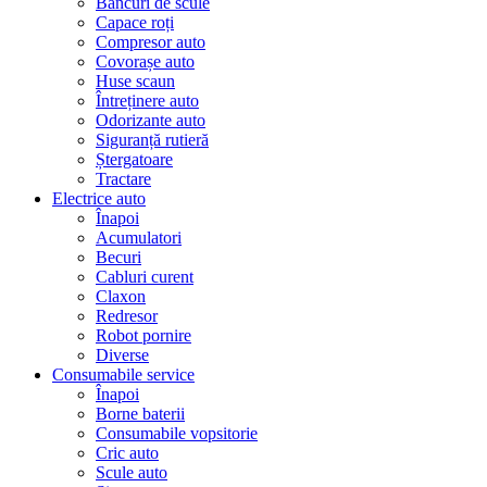
Bancuri de scule
Capace roți
Compresor auto
Covorașe auto
Huse scaun
Întreținere auto
Odorizante auto
Siguranță rutieră
Ștergatoare
Tractare
Electrice auto
Înapoi
Acumulatori
Becuri
Cabluri curent
Claxon
Redresor
Robot pornire
Diverse
Consumabile service
Înapoi
Borne baterii
Consumabile vopsitorie
Cric auto
Scule auto