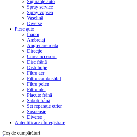
Siguranțe auto
Spray service
Spray vopsea
Vaselină
Diverse
Piese auto
Înapoi
Ambreiaj
Angrenare roată
Direcție
Curea accesorii
Disc frână
Distribuție
Filtru aer
Filtru combustibil
Filtru polen
Filtru ulei
Placute frână
Saboți frână
Set reparație etrier
Suspensie
Diverse
Autentificare / Înregistrare
Coș de cumpărături