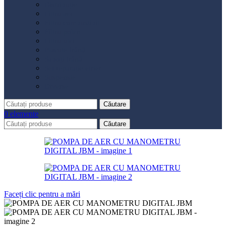
Distribuție
Filtru aer
Filtru combustibil
Filtru polen
Filtru ulei
Placute frână
Saboți frână
Set reparație etrier
Suspensie
Diverse
Căutare
0
elemente
Căutare
Faceți clic pentru a mări