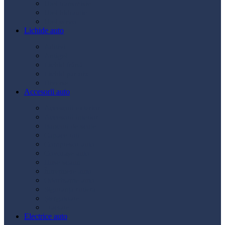
Ulei transmisie
Ulei hidraulic
Ulei servo
Lichide auto
Aditivi
Antigel
Lichid frână
Lichid parbriz
Diverse
Accesorii auto
Accesorii exterior
Accesorii interior
Bancuri de scule
Capace roți
Compresor auto
Covorașe auto
Huse scaun
Întreținere auto
Odorizante auto
Siguranță rutieră
Ștergatoare
Tractare
Electrice auto