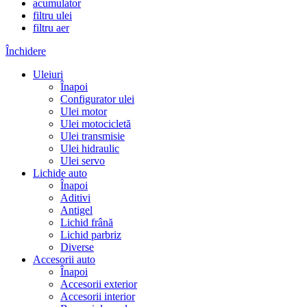
acumulator
filtru ulei
filtru aer
Închidere
Uleiuri
Înapoi
Configurator ulei
Ulei motor
Ulei motocicletă
Ulei transmisie
Ulei hidraulic
Ulei servo
Lichide auto
Înapoi
Aditivi
Antigel
Lichid frână
Lichid parbriz
Diverse
Accesorii auto
Înapoi
Accesorii exterior
Accesorii interior