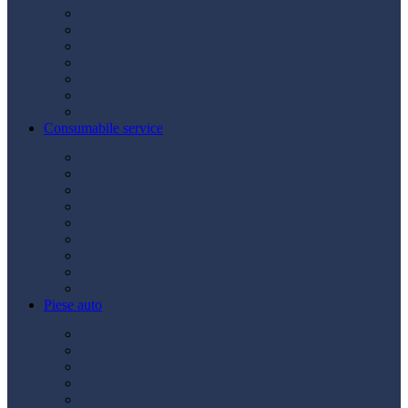
Acumulatori
Becuri
Cabluri curent
Claxon
Redresor
Robot pornire
Diverse
Consumabile service
Borne baterii
Consumabile vopsitorie
Cric auto
Scule auto
Siguranțe auto
Spray service
Spray vopsea
Vaselină
Diverse
Piese auto
Ambreiaj
Angrenare roată
Direcție
Curea accesorii
Disc frână