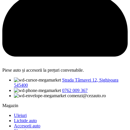
Piese auto și accesorii la prețuri convenabile.
Strada Târnavei 12, Sighișoara
545400
0762 009 367
comenzi@cezauto.ro
Magazin
Uleiuri
Lichide auto
Accesorii auto