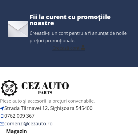
Fii la curent cu promoțiile
noastre
Creează-ți un cont pentru a fi anunțat de noile
prețuri promoționale.
Creează cont
Piese auto și accesorii la prețuri convenabile.
Strada Târnavei 12, Sighișoara 545400
0762 009 367
comenzi@cezauto.ro
Magazin