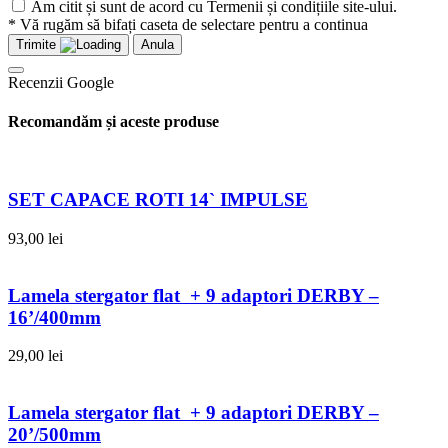
Am citit și sunt de acord cu Termenii și condițiile site-ului.
* Vă rugăm să bifați caseta de selectare pentru a continua
Trimite
Anula
Recenzii Google
Recomandăm și aceste produse
SET CAPACE ROTI 14` IMPULSE
93,00
lei
Lamela stergator flat + 9 adaptori DERBY –
16’/400mm
29,00
lei
Lamela stergator flat + 9 adaptori DERBY –
20’/500mm