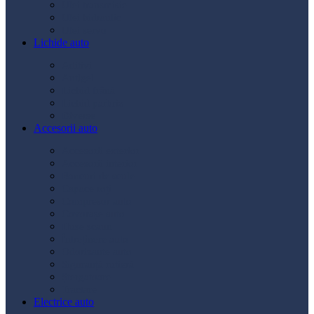
Ulei transmisie
Ulei hidraulic
Ulei servo
Lichide auto
Aditivi
Antigel
Lichid frână
Lichid parbriz
Diverse
Accesorii auto
Accesorii exterior
Accesorii interior
Bancuri de scule
Capace roți
Compresor auto
Covorașe auto
Huse scaun
Întreținere auto
Odorizante auto
Siguranță rutieră
Ștergatoare
Tractare
Electrice auto