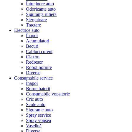
Întreținere auto
Odorizante auto
Siguranță rutieră
Ștergatoare
Tractare
Electrice auto
Înapoi
Acumulatori
Becuri
Cabluri curent
Claxon
Redresor
Robot pornire
Diverse
Consumabile service
Înapoi
Borne baterii
Consumabile vopsitorie
Cric auto
Scule auto
Siguranțe auto
Spray service
Spray vopsea
Vaselină
Diverse