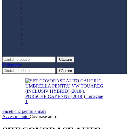
Distribuție
Filtru aer
Filtru combustibil
Filtru polen
Filtru ulei
Placute frână
Saboți frână
Set reparație etrier
Suspensie
Diverse
Căutare
0
elemente
Căutare
Faceți clic pentru a mări
Accesorii auto
Covorașe auto