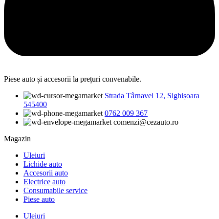
Piese auto și accesorii la prețuri convenabile.
Strada Târnavei 12, Sighișoara
545400
0762 009 367
comenzi@cezauto.ro
Magazin
Uleiuri
Lichide auto
Accesorii auto
Electrice auto
Consumabile service
Piese auto
Uleiuri