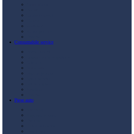
Acumulatori
Becuri
Cabluri curent
Claxon
Redresor
Robot pornire
Diverse
Consumabile service
Borne baterii
Consumabile vopsitorie
Cric auto
Scule auto
Siguranțe auto
Spray service
Spray vopsea
Vaselină
Diverse
Piese auto
Ambreiaj
Angrenare roată
Direcție
Curea accesorii
Disc frână