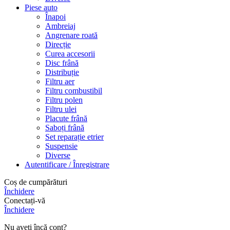
Piese auto
Înapoi
Ambreiaj
Angrenare roată
Direcție
Curea accesorii
Disc frână
Distribuție
Filtru aer
Filtru combustibil
Filtru polen
Filtru ulei
Placute frână
Saboți frână
Set reparație etrier
Suspensie
Diverse
Autentificare / Înregistrare
Coș de cumpărături
Închidere
Conectați-vă
Închidere
Nu aveți încă cont?