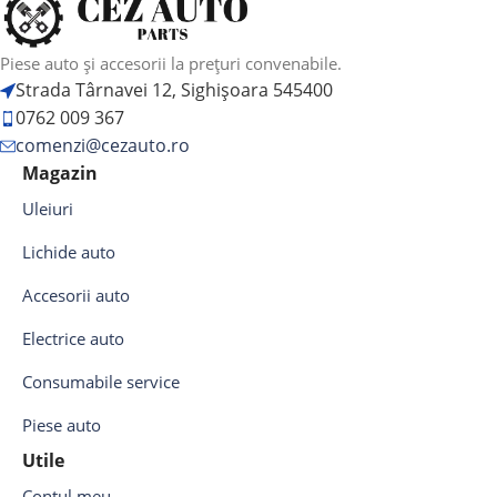
Piese auto și accesorii la prețuri convenabile.
Strada Târnavei 12, Sighișoara 545400
0762 009 367
comenzi@cezauto.ro
Magazin
Uleiuri
Lichide auto
Accesorii auto
Electrice auto
Consumabile service
Piese auto
Utile
Contul meu