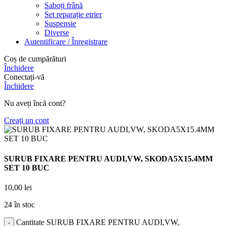
Saboți frână
Set reparație etrier
Suspensie
Diverse
Autentificare / Înregistrare
Coș de cumpărături
Închidere
Conectați-vă
Închidere
Nu aveți încă cont?
Creați un cont
SURUB FIXARE PENTRU AUDI,VW, SKODA5X15.4MM
SET 10 BUC
10,00
lei
24 în stoc
Cantitate SURUB FIXARE PENTRU AUDI,VW,