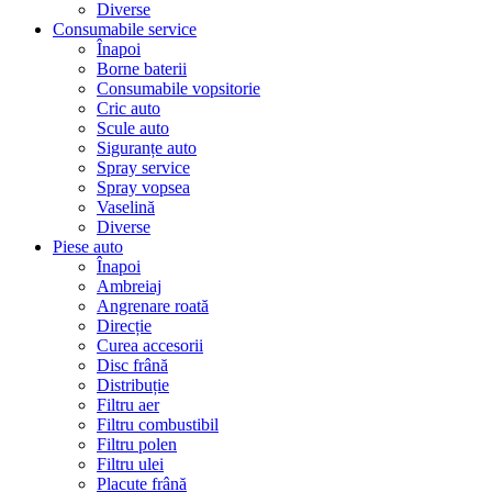
Diverse
Consumabile service
Înapoi
Borne baterii
Consumabile vopsitorie
Cric auto
Scule auto
Siguranțe auto
Spray service
Spray vopsea
Vaselină
Diverse
Piese auto
Înapoi
Ambreiaj
Angrenare roată
Direcție
Curea accesorii
Disc frână
Distribuție
Filtru aer
Filtru combustibil
Filtru polen
Filtru ulei
Placute frână