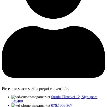
Piese auto și accesorii la prețuri convenabile.
Strada Târnavei 12, Sighișoara
545400
0762 009 367