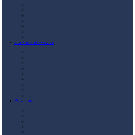
Acumulatori
Becuri
Cabluri curent
Claxon
Redresor
Robot pornire
Diverse
Consumabile service
Borne baterii
Consumabile vopsitorie
Cric auto
Scule auto
Siguranțe auto
Spray service
Spray vopsea
Vaselină
Diverse
Piese auto
Ambreiaj
Angrenare roată
Direcție
Curea accesorii
Disc frână