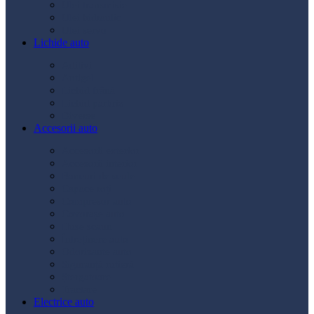
Ulei transmisie
Ulei hidraulic
Ulei servo
Lichide auto
Aditivi
Antigel
Lichid frână
Lichid parbriz
Diverse
Accesorii auto
Accesorii exterior
Accesorii interior
Bancuri de scule
Capace roți
Compresor auto
Covorașe auto
Huse scaun
Întreținere auto
Odorizante auto
Siguranță rutieră
Ștergatoare
Tractare
Electrice auto