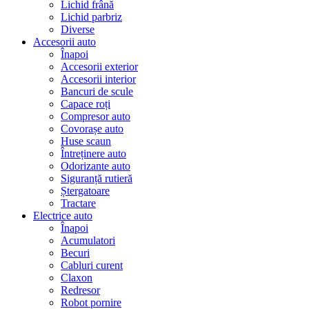
Lichid frână
Lichid parbriz
Diverse
Accesorii auto
Înapoi
Accesorii exterior
Accesorii interior
Bancuri de scule
Capace roți
Compresor auto
Covorașe auto
Huse scaun
Întreținere auto
Odorizante auto
Siguranță rutieră
Ștergatoare
Tractare
Electrice auto
Înapoi
Acumulatori
Becuri
Cabluri curent
Claxon
Redresor
Robot pornire