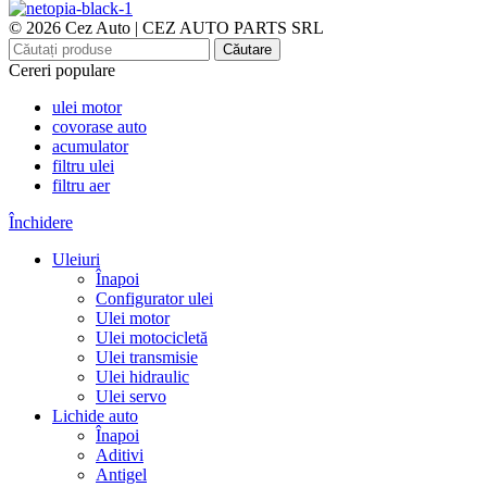
© 2026 Cez Auto | CEZ AUTO PARTS SRL
Căutare
Cereri populare
ulei motor
covorase auto
acumulator
filtru ulei
filtru aer
Închidere
Uleiuri
Înapoi
Configurator ulei
Ulei motor
Ulei motocicletă
Ulei transmisie
Ulei hidraulic
Ulei servo
Lichide auto
Înapoi
Aditivi
Antigel