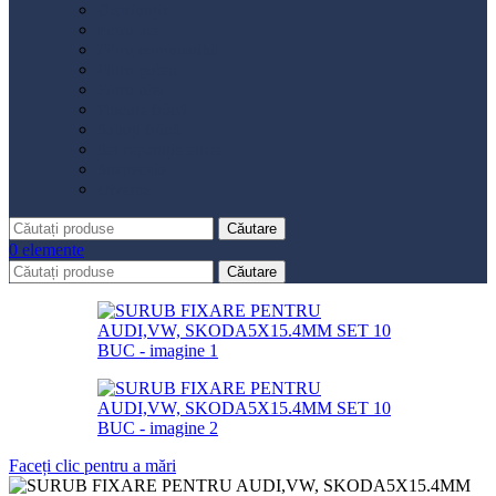
Distribuție
Filtru aer
Filtru combustibil
Filtru polen
Filtru ulei
Placute frână
Saboți frână
Set reparație etrier
Suspensie
Diverse
Căutare
0
elemente
Căutare
Faceți clic pentru a mări