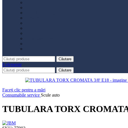
Distribuție
Filtru aer
Filtru combustibil
Filtru polen
Filtru ulei
Placute frână
Saboți frână
Set reparație etrier
Suspensie
Diverse
Căutare
0
elemente
Căutare
Faceți clic pentru a mări
Consumabile service
Scule auto
TUBULARA TORX CROMATA 3