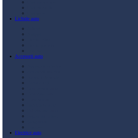
Ulei transmisie
Ulei hidraulic
Ulei servo
Lichide auto
Aditivi
Antigel
Lichid frână
Lichid parbriz
Diverse
Accesorii auto
Accesorii exterior
Accesorii interior
Bancuri de scule
Capace roți
Compresor auto
Covorașe auto
Huse scaun
Întreținere auto
Odorizante auto
Siguranță rutieră
Ștergatoare
Tractare
Electrice auto