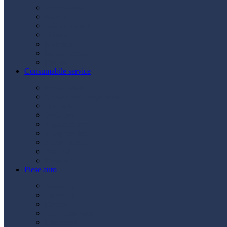
Acumulatori
Becuri
Cabluri curent
Claxon
Redresor
Robot pornire
Diverse
Consumabile service
Borne baterii
Consumabile vopsitorie
Cric auto
Scule auto
Siguranțe auto
Spray service
Spray vopsea
Vaselină
Diverse
Piese auto
Ambreiaj
Angrenare roată
Direcție
Curea accesorii
Disc frână