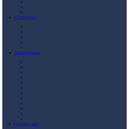
Ulei transmisie
Ulei hidraulic
Ulei servo
Lichide auto
Aditivi
Antigel
Lichid frână
Lichid parbriz
Diverse
Accesorii auto
Accesorii exterior
Accesorii interior
Bancuri de scule
Capace roți
Compresor auto
Covorașe auto
Huse scaun
Întreținere auto
Odorizante auto
Siguranță rutieră
Ștergatoare
Tractare
Electrice auto