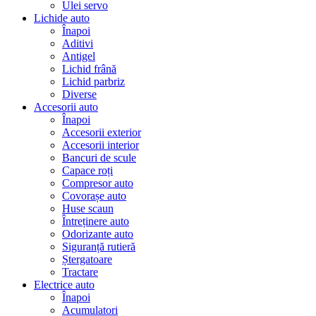
Ulei servo
Lichide auto
Înapoi
Aditivi
Antigel
Lichid frână
Lichid parbriz
Diverse
Accesorii auto
Înapoi
Accesorii exterior
Accesorii interior
Bancuri de scule
Capace roți
Compresor auto
Covorașe auto
Huse scaun
Întreținere auto
Odorizante auto
Siguranță rutieră
Ștergatoare
Tractare
Electrice auto
Înapoi
Acumulatori