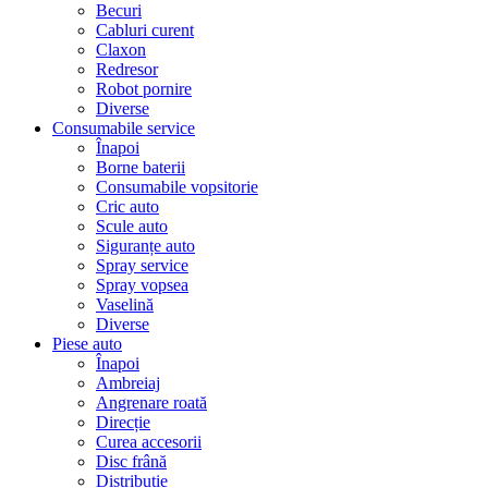
Becuri
Cabluri curent
Claxon
Redresor
Robot pornire
Diverse
Consumabile service
Înapoi
Borne baterii
Consumabile vopsitorie
Cric auto
Scule auto
Siguranțe auto
Spray service
Spray vopsea
Vaselină
Diverse
Piese auto
Înapoi
Ambreiaj
Angrenare roată
Direcție
Curea accesorii
Disc frână
Distribuție