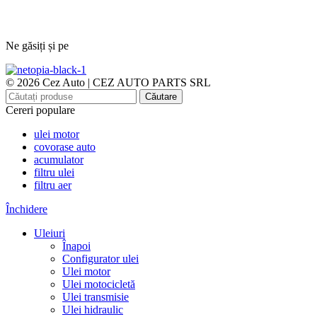
Ne găsiți și pe
© 2026 Cez Auto | CEZ AUTO PARTS SRL
Căutare
Cereri populare
ulei motor
covorase auto
acumulator
filtru ulei
filtru aer
Închidere
Uleiuri
Înapoi
Configurator ulei
Ulei motor
Ulei motocicletă
Ulei transmisie
Ulei hidraulic