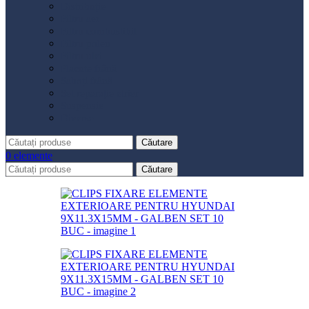
Distribuție
Filtru aer
Filtru combustibil
Filtru polen
Filtru ulei
Placute frână
Saboți frână
Set reparație etrier
Suspensie
Diverse
Căutare
0
elemente
Căutare