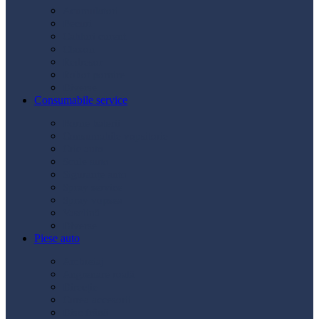
Acumulatori
Becuri
Cabluri curent
Claxon
Redresor
Robot pornire
Diverse
Consumabile service
Borne baterii
Consumabile vopsitorie
Cric auto
Scule auto
Siguranțe auto
Spray service
Spray vopsea
Vaselină
Diverse
Piese auto
Ambreiaj
Angrenare roată
Direcție
Curea accesorii
Disc frână