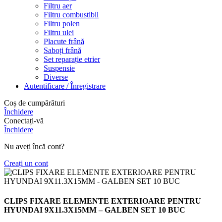
Filtru aer
Filtru combustibil
Filtru polen
Filtru ulei
Placute frână
Saboți frână
Set reparație etrier
Suspensie
Diverse
Autentificare / Înregistrare
Coș de cumpărături
Închidere
Conectați-vă
Închidere
Nu aveți încă cont?
Creați un cont
CLIPS FIXARE ELEMENTE EXTERIOARE PENTRU
HYUNDAI 9X11.3X15MM – GALBEN SET 10 BUC