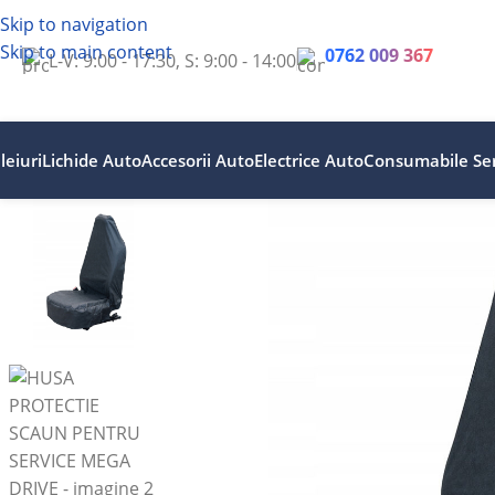
Skip to navigation
Skip to main content
0762 009 367
L-V: 9:00 - 17:30, S: 9:00 - 14:00
leiuri
Lichide Auto
Accesorii Auto
Electrice Auto
Consumabile Ser