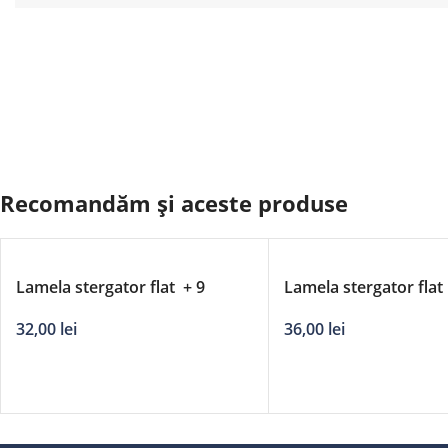
Recomandăm și aceste produse
Lamela stergator flat + 9
Lamela stergator flat
adaptori DERBY – 21’/530mm
adaptori DERBY – 25
32,00
lei
36,00
lei