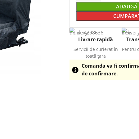
ADAUGĂ 
CUMPĂRAȚ
Livrare rapidă
Trans
Servicii de curierat în
Pentru 
toată țara
Comanda va fi confirmat
de confirmare.