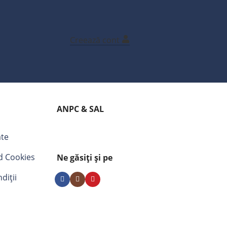
Creează cont
ANPC & SAL
ate
nd Cookies
Ne găsiți și pe
diții