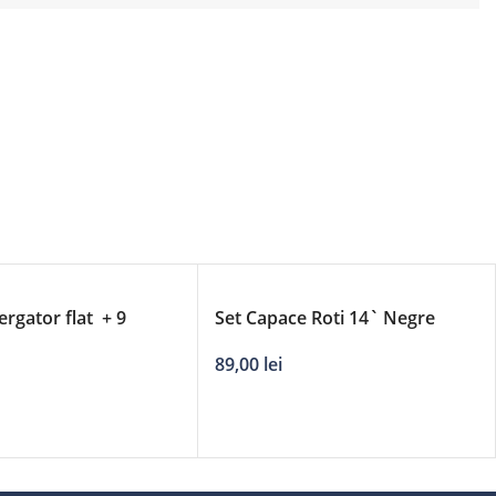
ergator flat + 9
Set Capace Roti 14` Negre
 DERBY – 15’/380mm
Comfort
89,00
lei