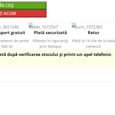
ÎN COȘ
I ACUM
port gratuit
Plată securizată
Retur
comenzi de peste
Plătește în siguranță
Până la 14 zile de la data
600 lei
prin Netopia
comenzii
ă după verificarea stocului și printr-un apel telefonic