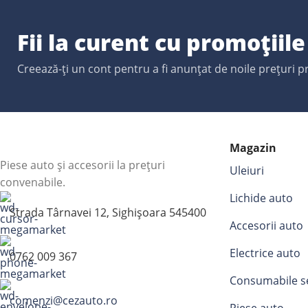
Fii la curent cu promoțiil
Creează-ți un cont pentru a fi anunțat de noile prețuri 
Magazin
Piese auto și accesorii la prețuri
Uleiuri
convenabile.
Lichide auto
Strada Târnavei 12, Sighișoara 545400
Accesorii auto
Electrice auto
0762 009 367
Consumabile s
comenzi@cezauto.ro
Piese auto