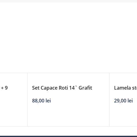
 + 9
Set Capace Roti 14` Grafit
Lamela st
’/630mm
Crystal
adaptori
88,00
lei
29,00
lei