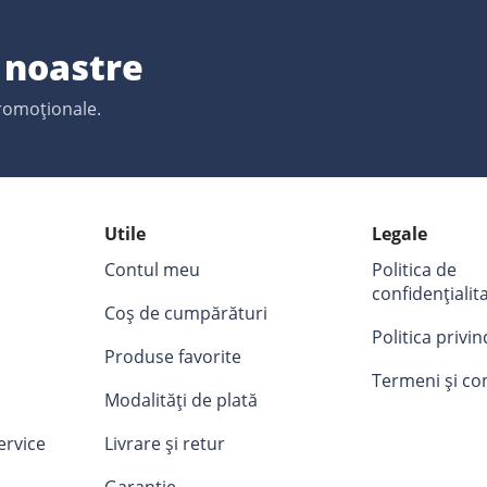
e noastre
promoționale.
Utile
Legale
Contul meu
Politica de
confidențialit
Coș de cumpărături
Politica privi
Produse favorite
Termeni și con
Modalități de plată
ervice
Livrare și retur
Garanție